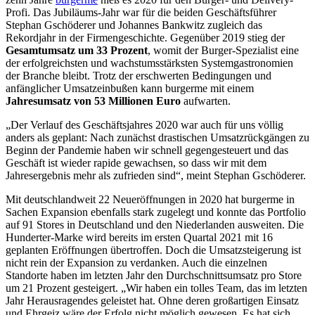
Profi. Das Jubiläums-Jahr war für die beiden Geschäftsführer
Stephan Gschöderer und Johannes Bankwitz zugleich das
Rekordjahr in der Firmengeschichte. Gegenüber 2019 stieg der
Gesamtumsatz um 33 Prozent
, womit der Burger-Spezialist eine
der erfolgreichsten und wachstumsstärksten Systemgastronomien
der Branche bleibt. Trotz der erschwerten Bedingungen und
anfänglicher Umsatzeinbußen kann burgerme mit einem
Jahresumsatz von 53 Millionen Euro
aufwarten.
„Der Verlauf des Geschäftsjahres 2020 war auch für uns völlig
anders als geplant: Nach zunächst drastischen Umsatzrückgängen zu
Beginn der Pandemie haben wir schnell gegengesteuert und das
Geschäft ist wieder rapide gewachsen, so dass wir mit dem
Jahresergebnis mehr als zufrieden sind“, meint Stephan Gschöderer.
Mit deutschlandweit 22 Neueröffnungen in 2020 hat burgerme in
Sachen Expansion ebenfalls stark zugelegt und konnte das Portfolio
auf 91 Stores in Deutschland und den Niederlanden ausweiten. Die
Hunderter-Marke wird bereits im ersten Quartal 2021 mit 16
geplanten Eröffnungen übertroffen. Doch die Umsatzsteigerung ist
nicht rein der Expansion zu verdanken. Auch die einzelnen
Standorte haben im letzten Jahr den Durchschnittsumsatz pro Store
um 21 Prozent gesteigert. „Wir haben ein tolles Team, das im letzten
Jahr Herausragendes geleistet hat. Ohne deren großartigen Einsatz
und Ehrgeiz wäre der Erfolg nicht möglich gewesen. Es hat sich