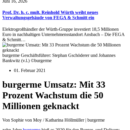
Juni 16, 2026
Prof. Dr. h. c. mult. Reinhold Würth weiht neues
Verwaltungsgebäude von FEGA & Schmitt ein
Elektrogroßhändler der Würth-Gruppe investiert 18,5 Millionen
Euro in nachhaltigen Unternehmensstandort Ansbach – Die FEGA
& Schmitt…
burgerme Geschäftsführer: Stephan Gschöderer und Johannes
Bankwitz (v.l.) ©burgerme
01. Februar 2021
burgerme Umsatz: Mit 33
Prozent Wachstum die 50
Millionen geknackt
Von Sophie von Moy / Katharina Höllmüller | burgerme
zehn Jahre
burgerme
hieß es 2020 für den Burger- und Delivery-