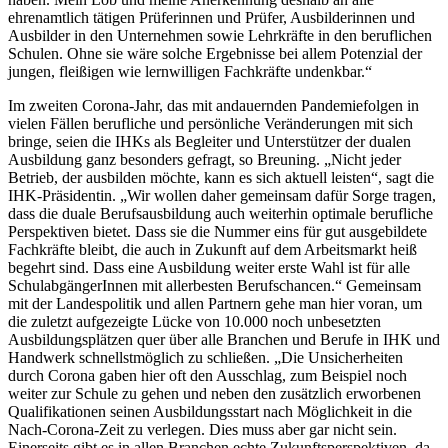
ehrenamtlich tätigen Prüferinnen und Prüfer, Ausbilderinnen und
Ausbilder in den Unternehmen sowie Lehrkräfte in den beruflichen
Schulen. Ohne sie wäre solche Ergebnisse bei allem Potenzial der
jungen, fleißigen wie lernwilligen Fachkräfte undenkbar.“
Im zweiten Corona-Jahr, das mit andauernden Pandemiefolgen in
vielen Fällen berufliche und persönliche Veränderungen mit sich
bringe, seien die IHKs als Begleiter und Unterstützer der dualen
Ausbildung ganz besonders gefragt, so Breuning. „Nicht jeder
Betrieb, der ausbilden möchte, kann es sich aktuell leisten“, sagt die
IHK-Präsidentin. „Wir wollen daher gemeinsam dafür Sorge tragen,
dass die duale Berufsausbildung auch weiterhin optimale berufliche
Perspektiven bietet. Dass sie die Nummer eins für gut ausgebildete
Fachkräfte bleibt, die auch in Zukunft auf dem Arbeitsmarkt heiß
begehrt sind. Dass eine Ausbildung weiter erste Wahl ist für alle
SchulabgängerInnen mit allerbesten Berufschancen.“ Gemeinsam
mit der Landespolitik und allen Partnern gehe man hier voran, um
die zuletzt aufgezeigte Lücke von 10.000 noch unbesetzten
Ausbildungsplätzen quer über alle Branchen und Berufe in IHK und
Handwerk schnellstmöglich zu schließen. „Die Unsicherheiten
durch Corona gaben hier oft den Ausschlag, zum Beispiel noch
weiter zur Schule zu gehen und neben den zusätzlich erworbenen
Qualifikationen seinen Ausbildungsstart nach Möglichkeit in die
Nach-Corona-Zeit zu verlegen. Dies muss aber gar nicht sein.
Einerseits gibt es in allen Branchen echte Zukunftsperspektiven, da