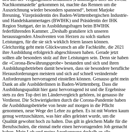
Nachkommastelle’ gekommen ist, machte das Rennen um die
Auszeichnung wieder besonders spannend“, betont Marjoke
Breuning, Vizepräsidentin des Baden-Württembergischen Industrie-
und Handelskammertages (BWIHK) und Präsidentin der IHK
Region Stuttgart, der in Ausbildungsfragen beim BWIHK
federführenden Kammer. „Deshalb gratuliere ich unseren
herausragenden Absolventen von Herzen zu solch starken
Leistungen, für die sie sich wirklich feiern lassen können.
Gleichzeitig geht mein Glückwunsch an alle Fachkräfte, die 2021
ihre Ausbildung erfolgreich abgeschlossen haben. Gerade jetzt
sollten alle besonders stolz auf ihre Leistungen sein. Denn sie haben
die »Corona-Bewährungsprobe« bestanden und sich und ihren
Ausbildungsbetrieben damit bewiesen, dass sie besondere berufliche
Herausforderungen meistern und sich auf schnell verändernde
Anforderungen hervorragend einstellen können. Genauso geht mein
Dank an alle AusbilderInnen in Baden-Württemberg. Dass die
Ausbildungsqualität hier ganz hervorragend ist und die Ergebnisse
stets zu den Top drei im Ländervergleich gehören, ist genauso ihr
Verdienst. Die Schwierigkeiten durch die Corona-Pandemie haben
die Ausbildungsbetriebe von heute auf morgen in die Pflicht
genommen, neue Wege der Lehre zu gehen. Es ist mit Worten kaum
genug wertzuschätzen, was hier alles geleistet wurde, um die
Qualität gewohnt hoch zu halten. Das gilt in gleichem Maße für die
Berufsschulen, die einmal mehr einen hervorragenden Job gemacht
haben. Mein Lob und meine Anerkennung deshalb an alle