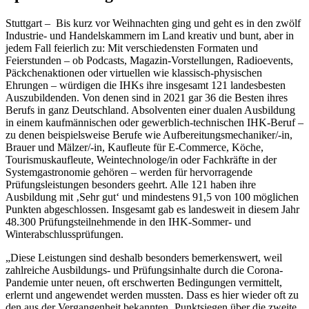
Stuttgart – Bis kurz vor Weihnachten ging und geht es in den zwölf
Industrie- und Handelskammern im Land kreativ und bunt, aber in
jedem Fall feierlich zu: Mit verschiedensten Formaten und
Feierstunden – ob Podcasts, Magazin-Vorstellungen, Radioevents,
Päckchenaktionen oder virtuellen wie klassisch-physischen
Ehrungen – würdigen die IHKs ihre insgesamt 121 landesbesten
Auszubildenden. Von denen sind in 2021 gar 36 die Besten ihres
Berufs in ganz Deutschland. Absolventen einer dualen Ausbildung
in einem kaufmännischen oder gewerblich-technischen IHK-Beruf –
zu denen beispielsweise Berufe wie Aufbereitungsmechaniker/-in,
Brauer und Mälzer/-in, Kaufleute für E-Commerce, Köche,
Tourismuskaufleute, Weintechnologe/in oder Fachkräfte in der
Systemgastronomie gehören – werden für hervorragende
Prüfungsleistungen besonders geehrt. Alle 121 haben ihre
Ausbildung mit ‚Sehr gut‘ und mindestens 91,5 von 100 möglichen
Punkten abgeschlossen. Insgesamt gab es landesweit in diesem Jahr
48.300 Prüfungsteilnehmende in den IHK-Sommer- und
Winterabschlussprüfungen.
„Diese Leistungen sind deshalb besonders bemerkenswert, weil
zahlreiche Ausbildungs- und Prüfungsinhalte durch die Corona-
Pandemie unter neuen, oft erschwerten Bedingungen vermittelt,
erlernt und angewendet werden mussten. Dass es hier wieder oft zu
den aus der Vergangenheit bekannten ‚Punktsiegen über die zweite