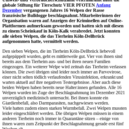
globale Stiftung für Tierschutz VIER PFOTEN
Anfang
Dezember
vergangenen Jahres 16 Welpen der Rasse
französische Bulldogge beschlagnahmt. Mitarbeiterinnen der
Organisation waren auf Anzeigen der Kriminellen auf Online-
Plattformen aufmerksam geworden und hatten sich mit diesen
zu einem Scheinkauf in Köln-Kalk verabredet. Jetzt konnten
alle sieben Welpen, die das Tierheim Köln-Dellbrück
aufgenommen hatte, vermittelt werden.
Den sieben Welpen, die im Tierheim Köln-Dellbrück liebevoll
aufgepäppelt wurden, geht es mittlerweile gut. Vier von ihnen sind
bereits aus dem Tierheim aus- und bei ihren neuen Familien
eingezogen. Ein weiterer Welpe wird zeitnah das Tierheim verlassen
können. Die zwei übrigen sind leider noch immer an Parvovirose,
einer nicht selten tödlich verlaufenden Virusinfektion, erkrankt und
warten aktuell auf ihre negativen Testergebnisse. Aber auch diese
beiden Welpen haben bereits neue Halter:innen gefunden. Alle 16
Welpen wurden im Zuge der Beschlagnahmung im Dezember 2021
unverzüglich medizinisch untersucht. Bei ihnen konnte ein
Giardienbefall, also Darmparasiten, nachgewiesen werden.
Viele hatten zudem einen starken Wurmbefall. Zwei Welpen mussten
leider eingeschläfert werden. Die übrigen Welpen müssen in einem
anderen Tierheim noch immer in Quarantäne sitzen – einige von
ihnen waren zum Zeitpunkt der Beschlagnahmung gerade erst fünf
Wochen alt.