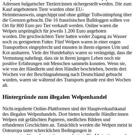
Adressen bulgarischer Tierärzt:innen sichergestellt werden. Die zum
Kauf angebotenen Tiere wurden ohne EU-
Heimtierausweis, ungechippt und ohne gültige Tollwutimpfung über
die Grenzen gebracht. Die 16 französischen Bulldoggen sollten vor
Ort für 800 Euro pro Tier verkauft werden. Online waren die
Welpen ursprünglich für jeweils 1.200 Euro angeboten
worden. Die geschwächten Tiere hatten weder Zugang zu Wasser
noch zu geeignetem Futter. Fünf Welpen waren in einer engen
Transportbox eingepfercht und mussten in ihrem eigenen Urin und
Kot ausharren. Viele der Hundebabys waren so verängstigt, dass die
Vermutung naheliegt, dass sie in ihrem jungen Leben noch nie
positive Erfahrungen mit Menschen sammeln konnten. Wenn sie,
wie von der Händlerin und dem Händler beschrieben, bereits drei
Wochen vor der Beschlagnahmung nach Deutschland gebracht
wurden, waren sie während des Transports gerade erst drei Wochen
alt.
Hintergründe zum illegalen Welpenhandel
Nicht-regulierte Online-Plattformen sind der Hauptverkaufskanal
des illegalen Welpenhandels. Dort bieten kriminelle Händler:innen
Welpen mit gefälschten Papieren, niedlichen Bildern und
erfundenen Geschichten an. Tatsächlich werden die Welpen meist in
Osteuropa unter schrecklichen Bedingungen in