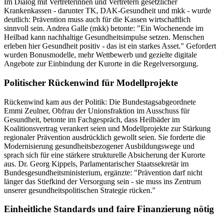
Im Dialog mit Vertreterinnen und Vertretern gesetzlicher
Krankenkassen - darunter TK, DAK-Gesundheit und mkk - wurde
deutlich: Prävention muss auch für die Kassen wirtschaftlich
sinnvoll sein. Andrea Galle (mkk) betonte: "Ein Wochenende im
Heilbad kann nachhaltige Gesundheitsimpulse setzen. Menschen
erleben hier Gesundheit positiv - das ist ein starkes Asset." Gefordert
wurden Bonusmodelle, mehr Wettbewerb und gezielte digitale
Angebote zur Einbindung der Kurorte in die Regelversorgung.
Politischer Rückenwind für Modellprojekte
Rückenwind kam aus der Politik: Die Bundestagsabgeordnete
Emmi Zeulner, Obfrau der Unionsfraktion im Ausschuss für
Gesundheit, betonte im Fachgespräch, dass Heilbäder im
Koalitionsvertrag verankert seien und Modellprojekte zur Stärkung
regionaler Prävention ausdrücklich gewollt seien. Sie forderte die
Modernisierung gesundheitsbezogener Ausbildungswege und
sprach sich für eine stärkere strukturelle Absicherung der Kurorte
aus. Dr. Georg Kippels, Parlamentarischer Staatssekretär im
Bundesgesundheitsministerium, ergänzte: "Prävention darf nicht
länger das Stiefkind der Versorgung sein - sie muss ins Zentrum
unserer gesundheitspolitischen Strategie rücken."
Einheitliche Standards und faire Finanzierung nötig