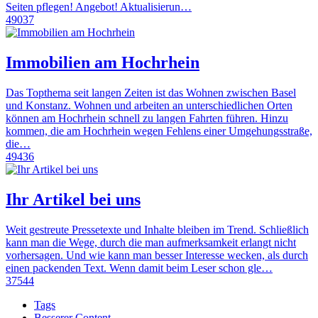
Seiten pflegen! Angebot! Aktualisierun…
49037
Immobilien am Hochrhein
Das Topthema seit langen Zeiten ist das Wohnen zwischen Basel
und Konstanz. Wohnen und arbeiten an unterschiedlichen Orten
können am Hochrhein schnell zu langen Fahrten führen. Hinzu
kommen, die am Hochrhein wegen Fehlens einer Umgehungsstraße,
die…
49436
Ihr Artikel bei uns
Weit gestreute Pressetexte und Inhalte bleiben im Trend. Schließlich
kann man die Wege, durch die man aufmerksamkeit erlangt nicht
vorhersagen. Und wie kann man besser Interesse wecken, als durch
einen packenden Text. Wenn damit beim Leser schon gle…
37544
Tags
Besserer Content