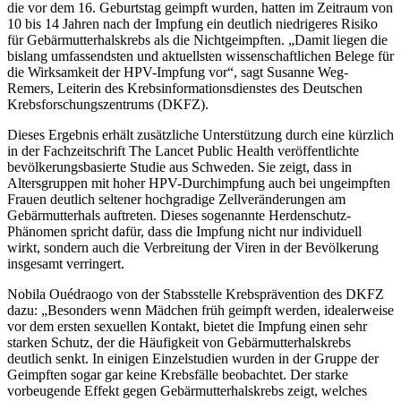
die vor dem 16. Geburtstag geimpft wurden, hatten im Zeitraum von
10 bis 14 Jahren nach der Impfung ein deutlich niedrigeres Risiko
für Gebärmutterhalskrebs als die Nichtgeimpften. „Damit liegen die
bislang umfassendsten und aktuellsten wissenschaftlichen Belege für
die Wirksamkeit der HPV-Impfung vor“, sagt Susanne Weg-
Remers, Leiterin des Krebsinformationsdienstes des Deutschen
Krebsforschungszentrums (DKFZ).
Dieses Ergebnis erhält zusätzliche Unterstützung durch eine kürzlich
in der Fachzeitschrift The Lancet Public Health veröffentlichte
bevölkerungsbasierte Studie aus Schweden. Sie zeigt, dass in
Altersgruppen mit hoher HPV-Durchimpfung auch bei ungeimpften
Frauen deutlich seltener hochgradige Zellveränderungen am
Gebärmutterhals auftreten. Dieses sogenannte Herdenschutz-
Phänomen spricht dafür, dass die Impfung nicht nur individuell
wirkt, sondern auch die Verbreitung der Viren in der Bevölkerung
insgesamt verringert.
Nobila Ouédraogo von der Stabsstelle Krebsprävention des DKFZ
dazu: „Besonders wenn Mädchen früh geimpft werden, idealerweise
vor dem ersten sexuellen Kontakt, bietet die Impfung einen sehr
starken Schutz, der die Häufigkeit von Gebärmutterhalskrebs
deutlich senkt. In einigen Einzelstudien wurden in der Gruppe der
Geimpften sogar gar keine Krebsfälle beobachtet. Der starke
vorbeugende Effekt gegen Gebärmutterhalskrebs zeigt, welches