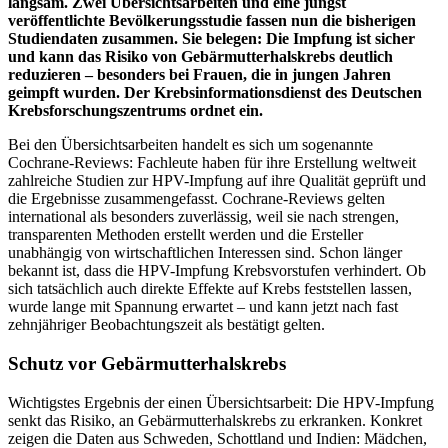
langsam. Zwei Übersichtsarbeiten und eine jüngst
veröffentlichte Bevölkerungsstudie fassen nun die bisherigen
Studiendaten zusammen. Sie belegen: Die Impfung ist sicher
und kann das Risiko von Gebärmutterhalskrebs deutlich
reduzieren – besonders bei Frauen, die in jungen Jahren
geimpft wurden. Der Krebsinformationsdienst des Deutschen
Krebsforschungszentrums ordnet ein.
Bei den Übersichtsarbeiten handelt es sich um sogenannte
Cochrane-Reviews: Fachleute haben für ihre Erstellung weltweit
zahlreiche Studien zur HPV-Impfung auf ihre Qualität geprüft und
die Ergebnisse zusammengefasst. Cochrane-Reviews gelten
international als besonders zuverlässig, weil sie nach strengen,
transparenten Methoden erstellt werden und die Ersteller
unabhängig von wirtschaftlichen Interessen sind. Schon länger
bekannt ist, dass die HPV-Impfung Krebsvorstufen verhindert. Ob
sich tatsächlich auch direkte Effekte auf Krebs feststellen lassen,
wurde lange mit Spannung erwartet – und kann jetzt nach fast
zehnjähriger Beobachtungszeit als bestätigt gelten.
Schutz vor Gebärmutterhalskrebs
Wichtigstes Ergebnis der einen Übersichtsarbeit: Die HPV-Impfung
senkt das Risiko, an Gebärmutterhalskrebs zu erkranken. Konkret
zeigen die Daten aus Schweden, Schottland und Indien: Mädchen,