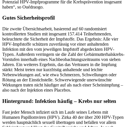
Potenzial HPV-Impfprogramme für die Krebsprävention insgesamt
haben“, so Ouédraogo.
Gutes Sicherheitsprofil
Die zweite Übersichtsarbeit, basierend auf 60 randomisiert
kontrollierten Studien mit insgesamt 157.414 Teilnehmenden,
beleuchtete die Sicherheit der Impfstoffe. Das Ergebnis: Alle vier
HPV-Impfstoffe schützen zuverlässig vor einer anhaltenden
Infektion mit den vom jeweiligen Impfstoff abgedeckten HPV-
Typen. Außerdem verringern sie die Zahl der Gebärmutterhalskrebs-
Vorstufen innerhalb eines Nachbeobachtungszeitraums von sieben
Jahren. Ein weiteres Ergebnis, das das Vertrauen in die Impfung
stärkt: Meist treten nur kurzfristig anhaltende und leichte
Nebenwirkungen auf, wie etwa Schmerzen, Schwellungen oder
Rötung an der Einstichstelle. Schwerwiegende unerwünschte
Wirkungen traten nicht häufiger auf als nach einer Scheinimpfung –
also nach der Injektion eines Placebos.
Hintergrund: Infektion häufig – Krebs nur selten
Fast jeder Mensch infiziert sich im Laufe seines Lebens mit
Humanen Papillomviren (HPV). Zirka 40 der über 200 HPV-Typen
werden hauptsächlich sexuell übertragen und befallen vor allem