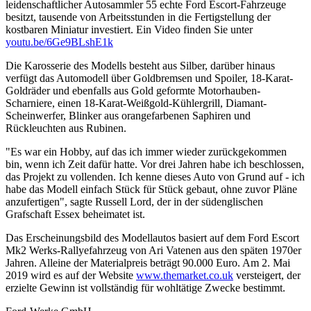
leidenschaftlicher Autosammler 55 echte Ford Escort-Fahrzeuge
besitzt, tausende von Arbeitsstunden in die Fertigstellung der
kostbaren Miniatur investiert. Ein Video finden Sie unter
youtu.be/6Ge9BLshE1k
Die Karosserie des Modells besteht aus Silber, darüber hinaus
verfügt das Automodell über Goldbremsen und Spoiler, 18-Karat-
Goldräder und ebenfalls aus Gold geformte Motorhauben-
Scharniere, einen 18-Karat-Weißgold-Kühlergrill, Diamant-
Scheinwerfer, Blinker aus orangefarbenen Saphiren und
Rückleuchten aus Rubinen.
"Es war ein Hobby, auf das ich immer wieder zurückgekommen
bin, wenn ich Zeit dafür hatte. Vor drei Jahren habe ich beschlossen,
das Projekt zu vollenden. Ich kenne dieses Auto von Grund auf - ich
habe das Modell einfach Stück für Stück gebaut, ohne zuvor Pläne
anzufertigen", sagte Russell Lord, der in der südenglischen
Grafschaft Essex beheimatet ist.
Das Erscheinungsbild des Modellautos basiert auf dem Ford Escort
Mk2 Werks-Rallyefahrzeug von Ari Vatenen aus den späten 1970er
Jahren. Alleine der Materialpreis beträgt 90.000 Euro. Am 2. Mai
2019 wird es auf der Website
www.themarket.co.uk
versteigert, der
erzielte Gewinn ist vollständig für wohltätige Zwecke bestimmt.