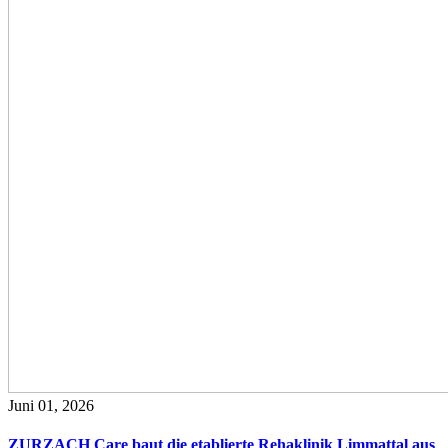
Juni 01, 2026
ZURZACH Care baut die etablierte Rehaklinik Limmattal aus