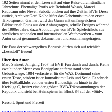
192 Seiten nimmt er den Leser mit auf eine Reise durch sämtliche
Jahrzehnte. Ehemalige Profis wie Reinhold Wosab, Marcel
Raducanu oder Neven Subotic blicken auf ihre Zeit im BVB-Dress
zurück, Archivar Gerd Kolbe lüftet das Geheimnis um den ersten
Trikotsponsor. Garniert wird das Ganze mit umfangreichem
Bildmaterial: Fotos aus den Anfangstagen, schrille Designs während
der 1990er Jahre, dazu Abbildungen von BVB-Spielertrikots aus
sämtlichen nationalen und internationalen Wettbewerben – vom
Autor selbst gesammelt, dokumentiert und zusammengetragen.
Die Fans der schwarzgelben Borussia dürfen sich auf reichlich
„Lesestoff“ freuen!
Über den Autor
Marc Steinert, Jahrgang 1967, ist BVB-Fan durch und durch. Keine
zweihundert Meter vom Borsigplatz entfernt stand seine
Geburtswiege. 1984 verfasste er für die WAZ Dortmund seine
ersten Texte, seitdem ist er Journalist mit Leib und Seele. Er schrieb
über Fußballklubs von der ersten Bundesliga bis hinab in die
Kreisliga C, besitzt eine der größten BVB-Trikotsammlungen der
Republik und steht bei Heimspielen im Block 84 auf der »Süd«.
Ressort: Sport und Freizeit