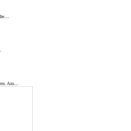
 die…
…
effen. Am…