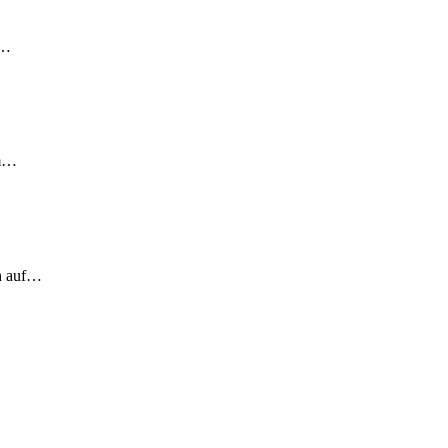
!…
em…
ch auf…