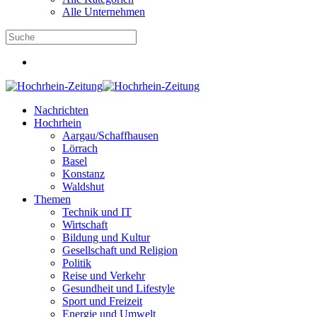
Alle Unternehmen
Nachrichten
Hochrhein
Aargau/Schaffhausen
Lörrach
Basel
Konstanz
Waldshut
Themen
Technik und IT
Wirtschaft
Bildung und Kultur
Gesellschaft und Religion
Politik
Reise und Verkehr
Gesundheit und Lifestyle
Sport und Freizeit
Energie und Umwelt