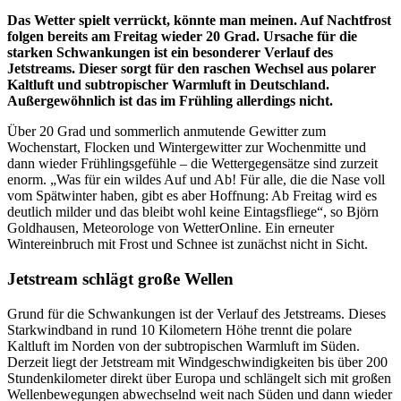
Das Wetter spielt verrückt, könnte man meinen. Auf Nachtfrost
folgen bereits am Freitag wieder 20 Grad. Ursache für die
starken Schwankungen ist ein besonderer Verlauf des
Jetstreams. Dieser sorgt für den raschen Wechsel aus polarer
Kaltluft und subtropischer Warmluft in Deutschland.
Außergewöhnlich ist das im Frühling allerdings nicht.
Über 20 Grad und sommerlich anmutende Gewitter zum
Wochenstart, Flocken und Wintergewitter zur Wochenmitte und
dann wieder Frühlingsgefühle – die Wettergegensätze sind zurzeit
enorm. „Was für ein wildes Auf und Ab! Für alle, die die Nase voll
vom Spätwinter haben, gibt es aber Hoffnung: Ab Freitag wird es
deutlich milder und das bleibt wohl keine Eintagsfliege“, so Björn
Goldhausen, Meteorologe von WetterOnline. Ein erneuter
Wintereinbruch mit Frost und Schnee ist zunächst nicht in Sicht.
Jetstream schlägt große Wellen
Grund für die Schwankungen ist der Verlauf des Jetstreams. Dieses
Starkwindband in rund 10 Kilometern Höhe trennt die polare
Kaltluft im Norden von der subtropischen Warmluft im Süden.
Derzeit liegt der Jetstream mit Windgeschwindigkeiten bis über 200
Stundenkilometer direkt über Europa und schlängelt sich mit großen
Wellenbewegungen abwechselnd weit nach Süden und dann wieder