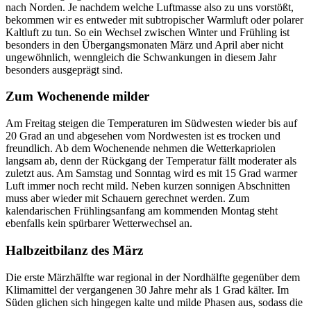
nach Norden. Je nachdem welche Luftmasse also zu uns vorstößt,
bekommen wir es entweder mit subtropischer Warmluft oder polarer
Kaltluft zu tun. So ein Wechsel zwischen Winter und Frühling ist
besonders in den Übergangsmonaten März und April aber nicht
ungewöhnlich, wenngleich die Schwankungen in diesem Jahr
besonders ausgeprägt sind.
Zum Wochenende milder
Am Freitag steigen die Temperaturen im Südwesten wieder bis auf
20 Grad an und abgesehen vom Nordwesten ist es trocken und
freundlich. Ab dem Wochenende nehmen die Wetterkapriolen
langsam ab, denn der Rückgang der Temperatur fällt moderater als
zuletzt aus. Am Samstag und Sonntag wird es mit 15 Grad warmer
Luft immer noch recht mild. Neben kurzen sonnigen Abschnitten
muss aber wieder mit Schauern gerechnet werden. Zum
kalendarischen Frühlingsanfang am kommenden Montag steht
ebenfalls kein spürbarer Wetterwechsel an.
Halbzeitbilanz des März
Die erste Märzhälfte war regional in der Nordhälfte gegenüber dem
Klimamittel der vergangenen 30 Jahre mehr als 1 Grad kälter. Im
Süden glichen sich hingegen kalte und milde Phasen aus, sodass die