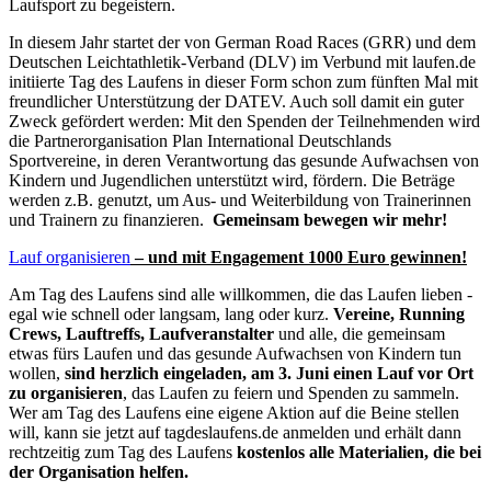
Laufsport zu begeistern.
In diesem Jahr startet der von German Road Races (GRR) und dem
Deutschen Leichtathletik-Verband (DLV) im Verbund mit laufen.de
initiierte Tag des Laufens in dieser Form schon zum fünften Mal mit
freundlicher Unterstützung der DATEV. Auch soll damit ein guter
Zweck gefördert werden: Mit den Spenden der Teilnehmenden wird
die Partnerorganisation Plan International Deutschlands
Sportvereine, in deren Verantwortung das gesunde Aufwachsen von
Kindern und Jugendlichen unterstützt wird, fördern. Die Beträge
werden z.B. genutzt, um Aus- und Weiterbildung von Trainerinnen
und Trainern zu finanzieren.
Gemeinsam bewegen wir mehr!
Lauf organisieren
– und mit Engagement 1000 Euro gewinnen!
Am Tag des Laufens sind alle willkommen, die das Laufen lieben -
egal wie schnell oder langsam, lang oder kurz.
Vereine, Running
Crews, Lauftreffs, Laufveranstalter
und alle, die gemeinsam
etwas fürs Laufen und das gesunde Aufwachsen von Kindern tun
wollen,
sind herzlich eingeladen, am 3. Juni einen Lauf vor Ort
zu organisieren
, das Laufen zu feiern und Spenden zu sammeln.
Wer am Tag des Laufens eine eigene Aktion auf die Beine stellen
will, kann sie jetzt auf tagdeslaufens.de anmelden und erhält dann
rechtzeitig zum Tag des Laufens
kostenlos alle Materialien, die bei
der Organisation helfen.