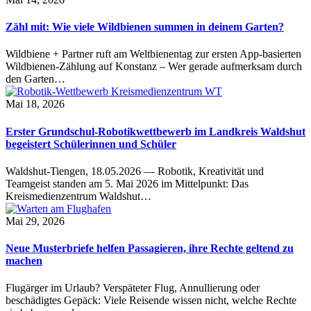
Zähl mit: Wie viele Wildbienen summen in deinem Garten?
Wildbiene + Partner ruft am Weltbienentag zur ersten App-basierten
Wildbienen-Zählung auf Konstanz – Wer gerade aufmerksam durch
den Garten…
Mai 18, 2026
Erster Grundschul-Robotikwettbewerb im Landkreis Waldshut
begeistert Schülerinnen und Schüler
Waldshut-Tiengen, 18.05.2026 — Robotik, Kreativität und
Teamgeist standen am 5. Mai 2026 im Mittelpunkt: Das
Kreismedienzentrum Waldshut…
Mai 29, 2026
Neue Musterbriefe helfen Passagieren, ihre Rechte geltend zu
machen
Flugärger im Urlaub? Verspäteter Flug, Annullierung oder
beschädigtes Gepäck: Viele Reisende wissen nicht, welche Rechte