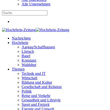
Alle Unternehmen
Nachrichten
Hochrhein
Aargau/Schaffhausen
Lörrach
Basel
Konstanz
Waldshut
Themen
Technik und IT
Wirtschaft
Bildung und Kultur
Gesellschaft und Religion
Politik
Reise und Verkehr
Gesundheit und Lifestyle
Sport und Freizeit
Energie und Umwelt