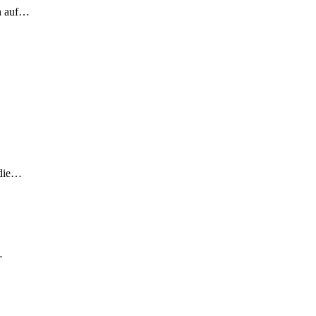
ch auf…
 die…
…