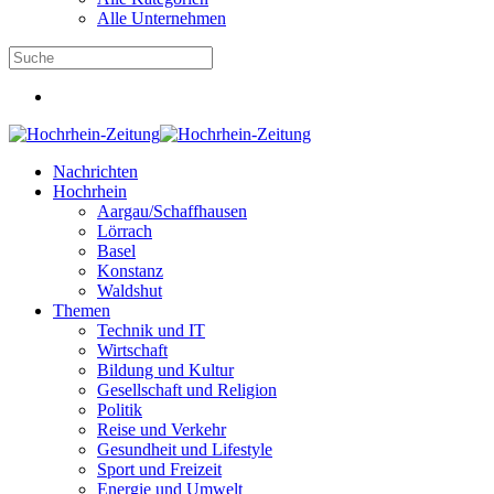
Alle Unternehmen
Nachrichten
Hochrhein
Aargau/Schaffhausen
Lörrach
Basel
Konstanz
Waldshut
Themen
Technik und IT
Wirtschaft
Bildung und Kultur
Gesellschaft und Religion
Politik
Reise und Verkehr
Gesundheit und Lifestyle
Sport und Freizeit
Energie und Umwelt