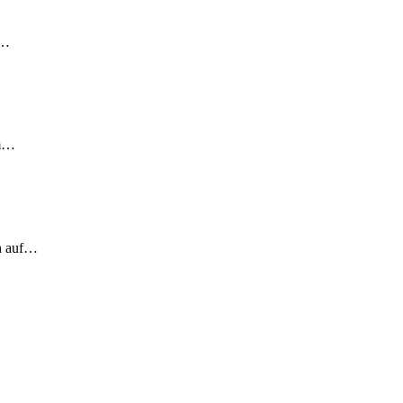
!…
em…
ch auf…