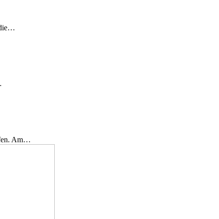
 die…
…
effen. Am…