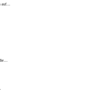
ch auf…
 die…
…