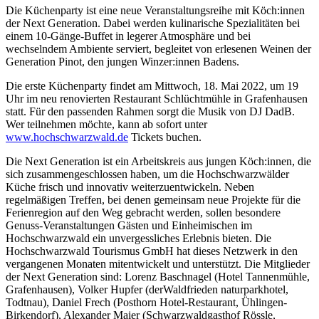
Die Küchenparty ist eine neue Veranstaltungsreihe mit Köch:innen
der Next Generation. Dabei werden kulinarische Spezialitäten bei
einem 10-Gänge-Buffet in legerer Atmosphäre und bei
wechselndem Ambiente serviert, begleitet von erlesenen Weinen der
Generation Pinot, den jungen Winzer:innen Badens.
Die erste Küchenparty findet am Mittwoch, 18. Mai 2022, um 19
Uhr im neu renovierten Restaurant Schlüchtmühle in Grafenhausen
statt. Für den passenden Rahmen sorgt die Musik von DJ DadB.
Wer teilnehmen möchte, kann ab sofort unter
www.hochschwarzwald.de
Tickets buchen.
Die Next Generation ist ein Arbeitskreis aus jungen Köch:innen, die
sich zusammengeschlossen haben, um die Hochschwarzwälder
Küche frisch und innovativ weiterzuentwickeln. Neben
regelmäßigen Treffen, bei denen gemeinsam neue Projekte für die
Ferienregion auf den Weg gebracht werden, sollen besondere
Genuss-Veranstaltungen Gästen und Einheimischen im
Hochschwarzwald ein unvergessliches Erlebnis bieten. Die
Hochschwarzwald Tourismus GmbH hat dieses Netzwerk in den
vergangenen Monaten mitentwickelt und unterstützt. Die Mitglieder
der Next Generation sind: Lorenz Baschnagel (Hotel Tannenmühle,
Grafenhausen), Volker Hupfer (derWaldfrieden naturparkhotel,
Todtnau), Daniel Frech (Posthorn Hotel-Restaurant, Ühlingen-
Birkendorf), Alexander Maier (Schwarzwaldgasthof Rössle,