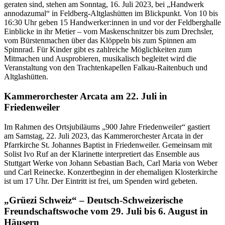
geraten sind, stehen am Sonntag, 16. Juli 2023, bei „Handwerk
annodazumal“ in Feldberg-Altglashütten im Blickpunkt. Von 10 bis
16:30 Uhr geben 15 Handwerker:innen in und vor der Feldberghalle
Einblicke in ihr Metier – vom Maskenschnitzer bis zum Drechsler,
vom Bürstenmachen über das Klöppeln bis zum Spinnen am
Spinnrad. Für Kinder gibt es zahlreiche Möglichkeiten zum
Mitmachen und Ausprobieren, musikalisch begleitet wird die
Veranstaltung von den Trachtenkapellen Falkau-Raitenbuch und
Altglashütten.
Kammerorchester Arcata am 22. Juli in
Friedenweiler
Im Rahmen des Ortsjubiläums „900 Jahre Friedenweiler“ gastiert
am Samstag, 22. Juli 2023, das Kammerorchester Arcata in der
Pfarrkirche St. Johannes Baptist in Friedenweiler. Gemeinsam mit
Solist Ivo Ruf an der Klarinette interpretiert das Ensemble aus
Stuttgart Werke von Johann Sebastian Bach, Carl Maria von Weber
und Carl Reinecke. Konzertbeginn in der ehemaligen Klosterkirche
ist um 17 Uhr. Der Eintritt ist frei, um Spenden wird gebeten.
„Grüezi Schweiz“ – Deutsch-Schweizerische
Freundschaftswoche vom 29. Juli bis 6. August in
Häusern