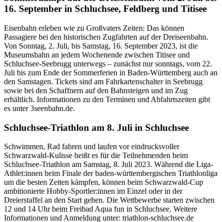
16. September in Schluchsee, Feldberg und Titisee
Eisenbahn erleben wie zu Großvaters Zeiten: Das können
Passagiere bei den historischen Zugfahrten auf der Dreiseenbahn.
Von Sonntag, 2. Juli, bis Samstag, 16. September 2023, ist die
Museumsbahn an jedem Wochenende zwischen Titisee und
Schluchsee-Seebrugg unterwegs – zunächst nur sonntags, vom 22.
Juli bis zum Ende der Sommerferien in Baden-Württemberg auch an
den Samstagen. Tickets sind am Fahrkartenschalter in Seebrugg
sowie bei den Schaffnern auf den Bahnsteigen und im Zug
erhältlich. Informationen zu den Terminen und Abfahrtszeiten gibt
es unter 3seenbahn.de.
Schluchsee-Triathlon am 8. Juli in Schluchsee
Schwimmen, Rad fahren und laufen vor eindrucksvoller
Schwarzwald-Kulisse heißt es für die Teilnehmenden beim
Schluchsee-Triathlon am Samstag, 8. Juli 2023. Während die Liga-
Athlet:innen beim Finale der baden-württembergischen Triathlonliga
um die besten Zeiten kämpfen, können beim Schwarzwald-Cup
ambitionierte Hobby-Sportler:innen im Einzel oder in der
Dreierstaffel an den Start gehen. Die Wettbewerbe starten zwischen
12 und 14 Uhr beim Freibad Aqua fun in Schluchsee. Weitere
Informationen und Anmeldung unter: triathlon-schluchsee.de