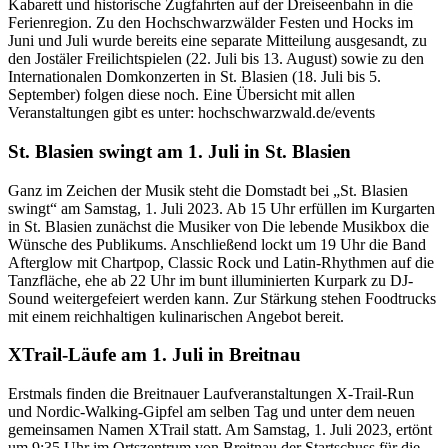
Kabarett und historische Zugfahrten auf der Dreiseenbahn in die
Ferienregion. Zu den Hochschwarzwälder Festen und Hocks im
Juni und Juli wurde bereits eine separate Mitteilung ausgesandt, zu
den Jostäler Freilichtspielen (22. Juli bis 13. August) sowie zu den
Internationalen Domkonzerten in St. Blasien (18. Juli bis 5.
September) folgen diese noch. Eine Übersicht mit allen
Veranstaltungen gibt es unter: hochschwarzwald.de/events
St. Blasien swingt am 1. Juli in St. Blasien
Ganz im Zeichen der Musik steht die Domstadt bei „St. Blasien
swingt“ am Samstag, 1. Juli 2023. Ab 15 Uhr erfüllen im Kurgarten
in St. Blasien zunächst die Musiker von Die lebende Musikbox die
Wünsche des Publikums. Anschließend lockt um 19 Uhr die Band
Afterglow mit Chartpop, Classic Rock und Latin-Rhythmen auf die
Tanzfläche, ehe ab 22 Uhr im bunt illuminierten Kurpark zu DJ-
Sound weitergefeiert werden kann. Zur Stärkung stehen Foodtrucks
mit einem reichhaltigen kulinarischen Angebot bereit.
XTrail-Läufe am 1. Juli in Breitnau
Erstmals finden die Breitnauer Laufveranstaltungen X-Trail-Run
und Nordic-Walking-Gipfel am selben Tag und unter dem neuen
gemeinsamen Namen XTrail statt. Am Samstag, 1. Juli 2023, ertönt
um 9:35 Uhr im Ortszentrum von Breitnau der Startschuss für die