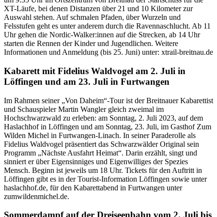
XT-Läufe, bei denen Distanzen über 21 und 10 Kilometer zur
Auswahl stehen. Auf schmalen Pfaden, über Wurzeln und
Felsstufen geht es unter anderem durch die Ravennaschlucht. Ab 11
Uhr gehen die Nordic-Walker:innen auf die Strecken, ab 14 Uhr
starten die Rennen der Kinder und Jugendlichen. Weitere
Informationen und Anmeldung (bis 25. Juni) unter: xtrail-breitnau.de
Kabarett mit Fidelius Waldvogel am 2. Juli in
Löffingen und am 23. Juli in Furtwangen
Im Rahmen seiner „Von Daheim“-Tour ist der Breitnauer Kabarettist
und Schauspieler Martin Wangler gleich zweimal im
Hochschwarzwald zu erleben: am Sonntag, 2. Juli 2023, auf dem
Haslachhof in Löffingen und am Sonntag, 23. Juli, im Gasthof Zum
Wilden Michel in Furtwangen-Linach. In seiner Paraderolle als
Fidelius Waldvogel präsentiert das Schwarzwälder Original sein
Programm „Nächste Ausfahrt Heimat“. Darin erzählt, singt und
sinniert er über Eigensinniges und Eigenwilliges der Spezies
Mensch. Beginn ist jeweils um 18 Uhr. Tickets für den Auftritt in
Löffingen gibt es in der Tourist-Information Löffingen sowie unter
haslachhof.de, für den Kabarettabend in Furtwangen unter
zumwildenmichel.de.
Sommerdampf auf der Dreiseenbahn vom 2. Juli bis