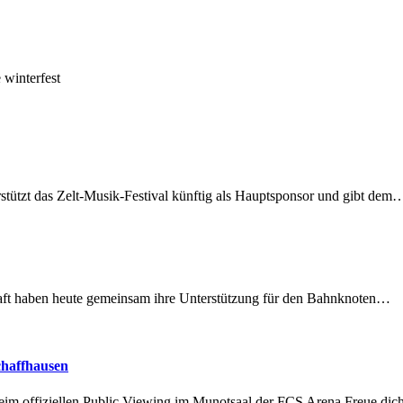
 winterfest
rstützt das Zelt-Musik-Festival künftig als Hauptsponsor und gibt dem
lschaft haben heute gemeinsam ihre Unterstützung für den Bahnknoten…
chaffhausen
beim offiziellen Public Viewing im Munotsaal der FCS Arena.Freue di