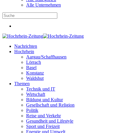
Alle Unternehmen
Nachrichten
Hochrhein
Aargau/Schaffhausen
Lörrach
Basel
Konstanz
Waldshut
Themen
Technik und IT
Wirtschaft
Bildung und Kultur
Gesellschaft und Religion
Politik
Reise und Verkehr
Gesundheit und Lifestyle
Sport und Freizeit
Energie und Umwelt