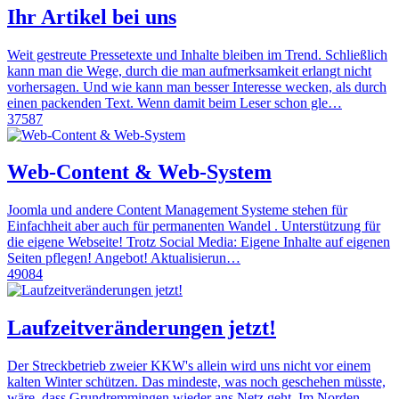
Ihr Artikel bei uns
Weit gestreute Pressetexte und Inhalte bleiben im Trend. Schließlich
kann man die Wege, durch die man aufmerksamkeit erlangt nicht
vorhersagen. Und wie kann man besser Interesse wecken, als durch
einen packenden Text. Wenn damit beim Leser schon gle…
37587
Web-Content & Web-System
Joomla und andere Content Management Systeme stehen für
Einfachheit aber auch für permanenten Wandel . Unterstützung für
die eigene Webseite! Trotz Social Media: Eigene Inhalte auf eigenen
Seiten pflegen! Angebot! Aktualisierun…
49084
Laufzeitveränderungen jetzt!
Der Streckbetrieb zweier KKW's allein wird uns nicht vor einem
kalten Winter schützen. Das mindeste, was noch geschehen müsste,
wäre, dass Grundremmingen wieder ans Netz geht. Im Norden