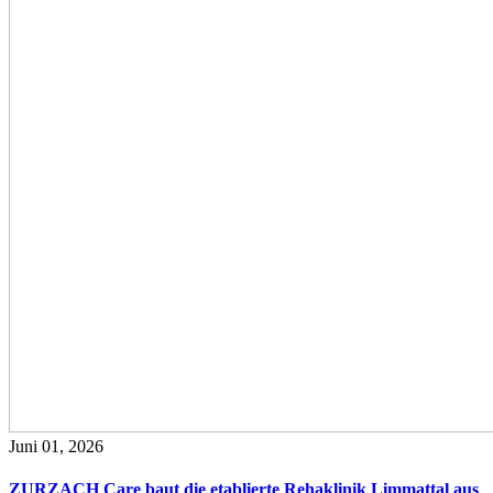
Juni 01, 2026
ZURZACH Care baut die etablierte Rehaklinik Limmattal aus