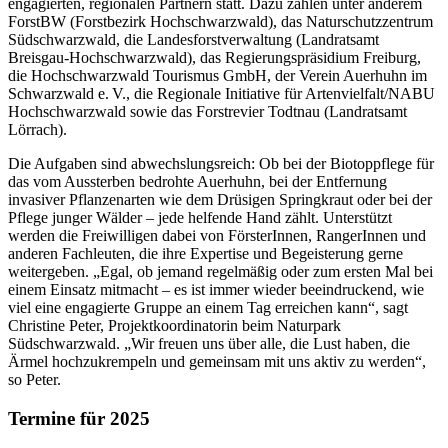
engagierten, regionalen Partnern statt. Dazu zählen unter anderem
ForstBW (Forstbezirk Hochschwarzwald), das Naturschutzzentrum
Südschwarzwald, die Landesforstverwaltung (Landratsamt
Breisgau-Hochschwarzwald), das Regierungspräsidium Freiburg,
die Hochschwarzwald Tourismus GmbH, der Verein Auerhuhn im
Schwarzwald e. V., die Regionale Initiative für Artenvielfalt/NABU
Hochschwarzwald sowie das Forstrevier Todtnau (Landratsamt
Lörrach).
Die Aufgaben sind abwechslungsreich: Ob bei der Biotoppflege für
das vom Aussterben bedrohte Auerhuhn, bei der Entfernung
invasiver Pflanzenarten wie dem Drüsigen Springkraut oder bei der
Pflege junger Wälder – jede helfende Hand zählt. Unterstützt
werden die Freiwilligen dabei von FörsterInnen, RangerInnen und
anderen Fachleuten, die ihre Expertise und Begeisterung gerne
weitergeben. „Egal, ob jemand regelmäßig oder zum ersten Mal bei
einem Einsatz mitmacht – es ist immer wieder beeindruckend, wie
viel eine engagierte Gruppe an einem Tag erreichen kann“, sagt
Christine Peter, Projektkoordinatorin beim Naturpark
Südschwarzwald. „Wir freuen uns über alle, die Lust haben, die
Ärmel hochzukrempeln und gemeinsam mit uns aktiv zu werden“,
so Peter.
Termine für 2025