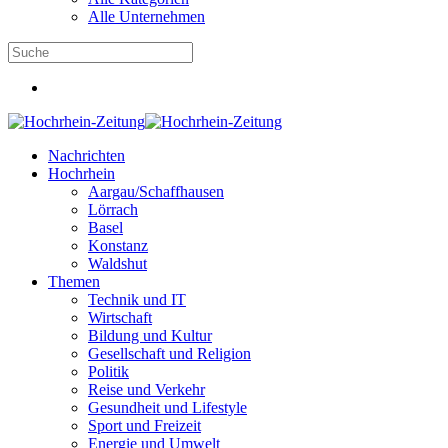
Alle Unternehmen
Nachrichten
Hochrhein
Aargau/Schaffhausen
Lörrach
Basel
Konstanz
Waldshut
Themen
Technik und IT
Wirtschaft
Bildung und Kultur
Gesellschaft und Religion
Politik
Reise und Verkehr
Gesundheit und Lifestyle
Sport und Freizeit
Energie und Umwelt