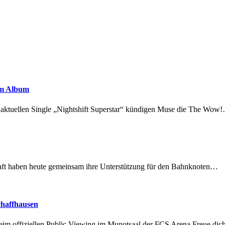
em Album
r aktuellen Single „Nightshift Superstar“ kündigen Muse die The Wow
lschaft haben heute gemeinsam ihre Unterstützung für den Bahnknoten…
chaffhausen
beim offiziellen Public Viewing im Munotsaal der FCS Arena.Freue di