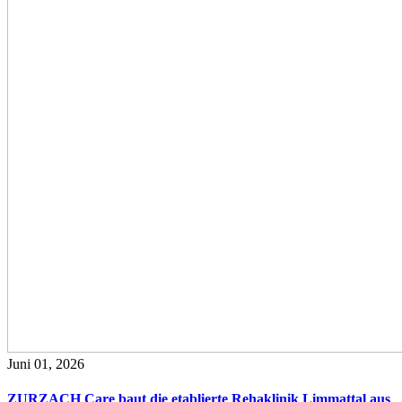
Juni 01, 2026
ZURZACH Care baut die etablierte Rehaklinik Limmattal aus