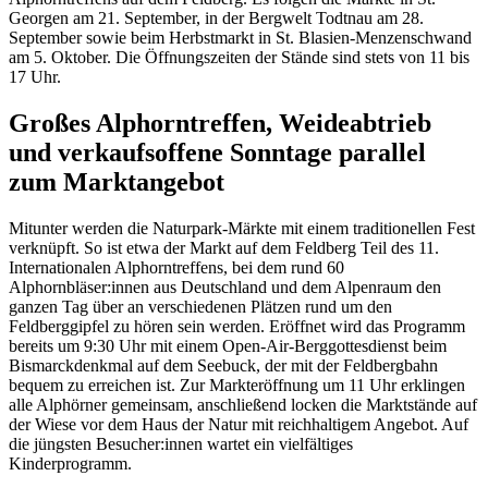
Georgen am 21. September, in der Bergwelt Todtnau am 28.
September sowie beim Herbstmarkt in St. Blasien-Menzenschwand
am 5. Oktober. Die Öffnungszeiten der Stände sind stets von 11 bis
17 Uhr.
Großes Alphorntreffen, Weideabtrieb
und verkaufsoffene Sonntage parallel
zum Marktangebot
Mitunter werden die Naturpark-Märkte mit einem traditionellen Fest
verknüpft. So ist etwa der Markt auf dem Feldberg Teil des 11.
Internationalen Alphorntreffens, bei dem rund 60
Alphornbläser:innen aus Deutschland und dem Alpenraum den
ganzen Tag über an verschiedenen Plätzen rund um den
Feldberggipfel zu hören sein werden. Eröffnet wird das Programm
bereits um 9:30 Uhr mit einem Open-Air-Berggottesdienst beim
Bismarckdenkmal auf dem Seebuck, der mit der Feldbergbahn
bequem zu erreichen ist. Zur Markteröffnung um 11 Uhr erklingen
alle Alphörner gemeinsam, anschließend locken die Marktstände auf
der Wiese vor dem Haus der Natur mit reichhaltigem Angebot. Auf
die jüngsten Besucher:innen wartet ein vielfältiges
Kinderprogramm.