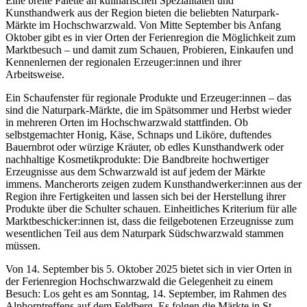
Eine breite Palette an kulinarischen Spezialitäten und
Kunsthandwerk aus der Region bieten die beliebten Naturpark-
Märkte im Hochschwarzwald. Von Mitte September bis Anfang
Oktober gibt es in vier Orten der Ferienregion die Möglichkeit zum
Marktbesuch – und damit zum Schauen, Probieren, Einkaufen und
Kennenlernen der regionalen Erzeuger:innen und ihrer
Arbeitsweise.
Ein Schaufenster für regionale Produkte und Erzeuger:innen – das
sind die Naturpark-Märkte, die im Spätsommer und Herbst wieder
in mehreren Orten im Hochschwarzwald stattfinden. Ob
selbstgemachter Honig, Käse, Schnaps und Liköre, duftendes
Bauernbrot oder würzige Kräuter, ob edles Kunsthandwerk oder
nachhaltige Kosmetikprodukte: Die Bandbreite hochwertiger
Erzeugnisse aus dem Schwarzwald ist auf jedem der Märkte
immens. Mancherorts zeigen zudem Kunsthandwerker:innen aus der
Region ihre Fertigkeiten und lassen sich bei der Herstellung ihrer
Produkte über die Schulter schauen. Einheitliches Kriterium für alle
Marktbeschicker:innen ist, dass die feilgebotenen Erzeugnisse zum
wesentlichen Teil aus dem Naturpark Südschwarzwald stammen
müssen.
Von 14. September bis 5. Oktober 2025 bietet sich in vier Orten in
der Ferienregion Hochschwarzwald die Gelegenheit zu einem
Besuch: Los geht es am Sonntag, 14. September, im Rahmen des
Alphorntreffens auf dem Feldberg. Es folgen die Märkte in St.