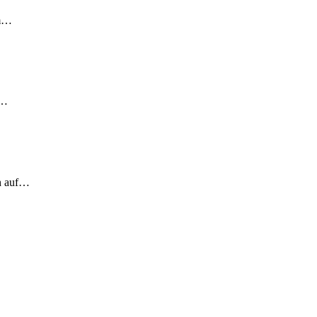
em…
!…
ch auf…