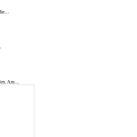
 die…
…
effen. Am…