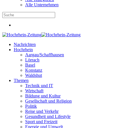
Alle Unternehmen
Nachrichten
Hochrhein
Aargau/Schaffhausen
Lörrach
Basel
Konstanz
Waldshut
Themen
Technik und IT
Wirtschaft
Bildung und Kultur
Gesellschaft und Religion
Politik
Reise und Verkehr
Gesundheit und Lifestyle
Sport und Freizeit
Energie und Umwelt