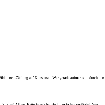
n Wildbienen-Zählung auf Konstanz – Wer gerade aufmerksam durch de
nen Zukunft Altbau: Batteriespeicher sind inzwischen profitabel. Wer…