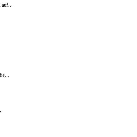
ch auf…
 die…
…