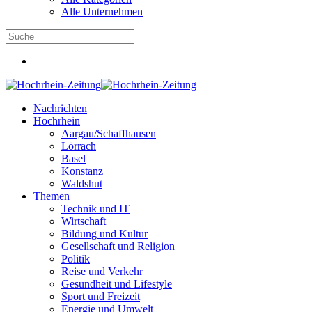
Alle Unternehmen
Nachrichten
Hochrhein
Aargau/Schaffhausen
Lörrach
Basel
Konstanz
Waldshut
Themen
Technik und IT
Wirtschaft
Bildung und Kultur
Gesellschaft und Religion
Politik
Reise und Verkehr
Gesundheit und Lifestyle
Sport und Freizeit
Energie und Umwelt