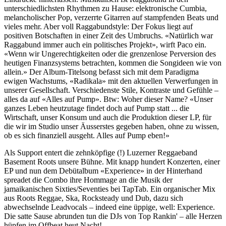
unterschiedlichsten Rhythmen zu Hause: elektronische Cumbia,
melancholischer Pop, verzerrte Gitarren auf stampfenden Beats und
vieles mehr. Aber voll Raggabundstyle: Der Fokus liegt auf
positiven Botschaften in einer Zeit des Umbruchs. «Natürlich war
Raggabund immer auch ein politisches Projekt», wirft Paco ein.
«Wenn wir Ungerechtigkeiten oder die grenzenlose Perversion des
heutigen Finanzsystems betrachten, kommen die Songideen wie von
allein.» Der Album-Titelsong befasst sich mit dem Paradigma
ewigen Wachstums, «Radikala» mit den aktuellen Verwerfungen in
unserer Gesellschaft. Verschiedenste Stile, Kontraste und Gefühle –
alles da auf «Alles auf Pump». Btw: Woher dieser Name? «Unser
ganzes Leben heutzutage findet doch auf Pump statt ... die
Wirtschaft, unser Konsum und auch die Produktion dieser LP, für
die wir im Studio unser Äusserstes gegeben haben, ohne zu wissen,
ob es sich finanziell ausgeht. Alles auf Pump eben!»
Als Support entert die zehnköpfige (!) Luzerner Reggaeband
Basement Roots unsere Bühne. Mit knapp hundert Konzerten, einer
EP und nun dem Debütalbum «Experience» in der Hinterhand
spreadet die Combo ihre Hommage an die Musik der
jamaikanischen Sixties/Seventies bei TapTab. Ein organischer Mix
aus Roots Reggae, Ska, Rocksteady und Dub, dazu sich
abwechselnde Leadvocals – indeed eine üppige, well: Experience.
Die satte Sause abrunden tun die DJs von Top Rankin' – alle Herzen
hüpfen im Offbeat heut Nacht!