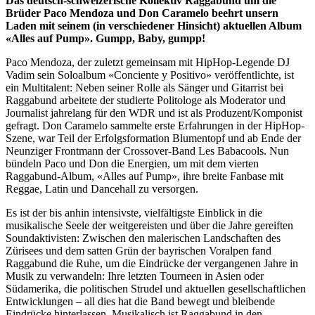
Das deutsch-schweizerische Kollektiv Raggabund um die
Brüder Paco Mendoza und Don Caramelo beehrt unsern
Laden mit seinem (in verschiedener Hinsicht) aktuellen Album
«Alles auf Pump». Gumpp, Baby, gumpp!
Paco Mendoza, der zuletzt gemeinsam mit HipHop-Legende DJ
Vadim sein Soloalbum «Conciente y Positivo» veröffentlichte, ist
ein Multitalent: Neben seiner Rolle als Sänger und Gitarrist bei
Raggabund arbeitete der studierte Politologe als Moderator und
Journalist jahrelang für den WDR und ist als Produzent/Komponist
gefragt. Don Caramelo sammelte erste Erfahrungen in der HipHop-
Szene, war Teil der Erfolgsformation Blumentopf und ab Ende der
Neunziger Frontmann der Crossover-Band Les Babacools. Nun
bündeln Paco und Don die Energien, um mit dem vierten
Raggabund-Album, «Alles auf Pump», ihre breite Fanbase mit
Reggae, Latin und Dancehall zu versorgen.
Es ist der bis anhin intensivste, vielfältigste Einblick in die
musikalische Seele der weitgereisten und über die Jahre gereiften
Soundaktivisten: Zwischen den malerischen Landschaften des
Zürisees und dem satten Grün der bayrischen Voralpen fand
Raggabund die Ruhe, um die Eindrücke der vergangenen Jahre in
Musik zu verwandeln: Ihre letzten Tourneen in Asien oder
Südamerika, die politischen Strudel und aktuellen gesellschaftlichen
Entwicklungen – all dies hat die Band bewegt und bleibende
Eindrücke hinterlassen. Musikalisch ist Raggabund in den