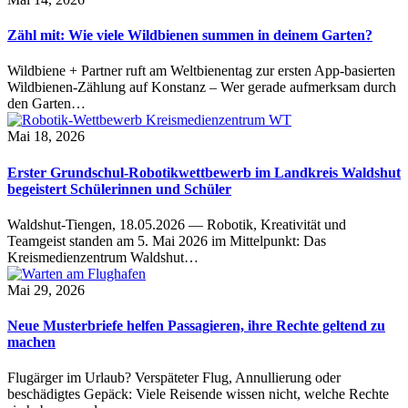
Zähl mit: Wie viele Wildbienen summen in deinem Garten?
Wildbiene + Partner ruft am Weltbienentag zur ersten App-basierten
Wildbienen-Zählung auf Konstanz – Wer gerade aufmerksam durch
den Garten…
Mai 18, 2026
Erster Grundschul-Robotikwettbewerb im Landkreis Waldshut
begeistert Schülerinnen und Schüler
Waldshut-Tiengen, 18.05.2026 — Robotik, Kreativität und
Teamgeist standen am 5. Mai 2026 im Mittelpunkt: Das
Kreismedienzentrum Waldshut…
Mai 29, 2026
Neue Musterbriefe helfen Passagieren, ihre Rechte geltend zu
machen
Flugärger im Urlaub? Verspäteter Flug, Annullierung oder
beschädigtes Gepäck: Viele Reisende wissen nicht, welche Rechte