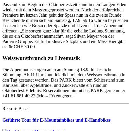
Passend zum Beginn der Oktoberfestzeit kann in den Langen Erlen
wieder mit dem Mass zugeprostet werden. Nach der erfolgreichen
Premiere im letzten Jahr, geht der Spass nun in die zweite Runde.
Besuchende dürfen sich am Samstag, 17.9. ab 16 Uhr an bayrischen
Leckereien wie Brezn oder Spätzle und Livemusik der Alpenraudis
erfreuen. „Sie sorgen ganz klar für die geballte Ladung Stimmung,
die so ein Oktoberfest ausmacht“, sagt Silvan Meyer von der
Parterre Gruppe. Eintritt inklusive Sitzplatz und ein Mass Bier gibt
es für CHF 30.00.
Weisswurstbrunch zu Livemusik
Die Alpenraudis sorgen auch am Sonntag 18.9. für festliche
Stimmung. Ab 11 Uhr kann feierlich mit dem Weisswurstbrunch in
den Tag gestartet werden. Das PARK bietet vom Schiesstand zum
Karussell über Apfelstrudel und Zuckerwatte ein rundum
Oktoberfest-Erlebnis. Reservationen nimmt das PARK gerne unter
+41 61 681 40 22 (Mo – Fr) entgegen.
Ressort: Basel
Geführte Tour für E-Mountainbikes und E-Handbikes