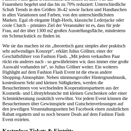
Frauenherz begehrt und das bis zu 70% reduziert: Unterschiedliche
Schuh Trends in den Größen 36-42 sowie Jacken und Handtaschen
in allen Variationen und Farben, von den unterschiedlichsten
Marken. Egal ob elegante High-Heels, klassische Lederjacke oder
coole Clutch – primäres Ziel der Veranstalter ist es, dass für jede
Frau, auf der über 1300 m2 großen Ausstellungsfläche, mindestens
ein Schmuckstück zu finden ist.
Wie sie das machen ist ein „theoretisch ganz simples aber praktisch
sehr aufwendiges Konzept“, erklärt Julius Göllner, einer der
Geschäftsführer von Fashion Flash. „Mit jedem verkauften Paar
rückt ein anderes nach - so gewährleisten wir, dass immer eine große
Auswahl vorhanden ist“, so Julius Göllner weiter. Ein weiteres
Highlight auf dem Fashion Flash Event ist die etwas andere
Shopping-Atmosphäre. Neben stimmungsvoller Hintergrundmusik,
kostenlosem Sekt und kleinen Süßigkeiten, werden die
Besucherinnen von wechselnden Kooperationspartnern aus der
Kosmetik- und Lifestylebranche mit kleinen Geschenken oder einer
Schminkberatung zusätzlich verwöhnt. Vor jedem Event können die
Besucherinnen über Gewinnspiele und Gutscheinverlosungen auf
den jeweiligen Veranstaltungsseiten bei Facebook einen zusätzlichen
Rabatt ergattern und so noch bessere Deals auf dem Fashion Flash
Event erzielen.
Kostenlose Tickets & Eintritt: