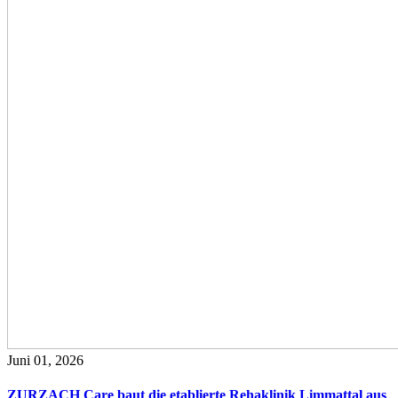
Juni 01, 2026
ZURZACH Care baut die etablierte Rehaklinik Limmattal aus