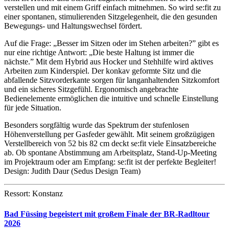
verstellen und mit einem Griff einfach mitnehmen. So wird se:fit zu
einer spontanen, stimulierenden Sitzgelegenheit, die den gesunden
Bewegungs- und Haltungswechsel fördert.
Auf die Frage: „Besser im Sitzen oder im Stehen arbeiten?” gibt es
nur eine richtige Antwort: „Die beste Haltung ist immer die
nächste.” Mit dem Hybrid aus Hocker und Stehhilfe wird aktives
Arbeiten zum Kinderspiel. Der konkav geformte Sitz und die
abfallende Sitzvorderkante sorgen für langanhaltenden Sitzkomfort
und ein sicheres Sitzgefühl. Ergonomisch angebrachte
Bedienelemente ermöglichen die intuitive und schnelle Einstellung
für jede Situation.
Besonders sorgfältig wurde das Spektrum der stufenlosen
Höhenverstellung per Gasfeder gewählt. Mit seinem großzügigen
Verstellbereich von 52 bis 82 cm deckt se:fit viele Einsatzbereiche
ab. Ob spontane Abstimmung am Arbeitsplatz, Stand-Up-Meeting
im Projektraum oder am Empfang: se:fit ist der perfekte Begleiter!
Design: Judith Daur (Sedus Design Team)
Ressort: Konstanz
Bad Füssing begeistert mit großem Finale der BR-Radltour
2026