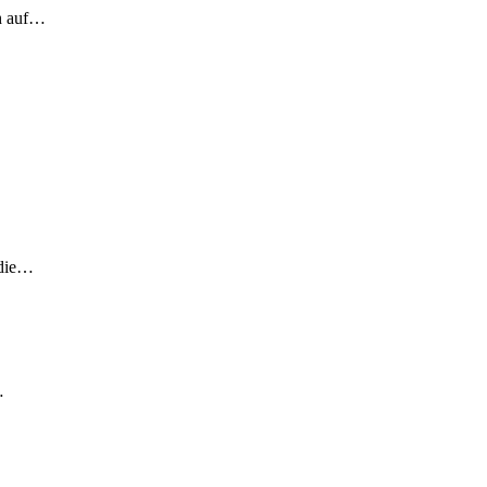
ch auf…
 die…
…