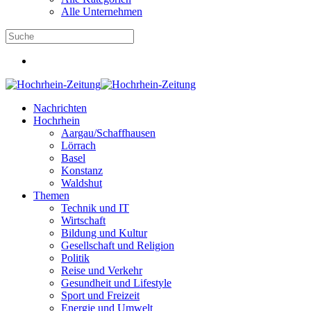
Alle Unternehmen
Nachrichten
Hochrhein
Aargau/Schaffhausen
Lörrach
Basel
Konstanz
Waldshut
Themen
Technik und IT
Wirtschaft
Bildung und Kultur
Gesellschaft und Religion
Politik
Reise und Verkehr
Gesundheit und Lifestyle
Sport und Freizeit
Energie und Umwelt