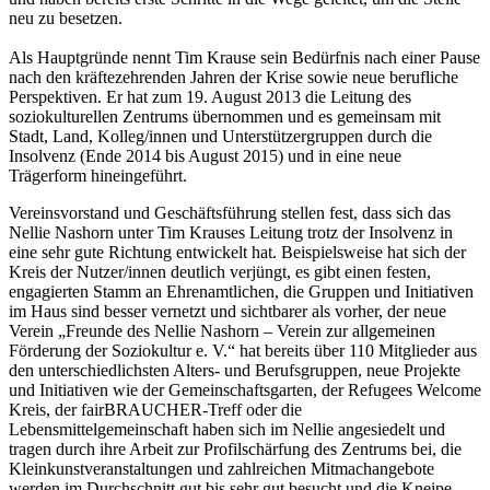
neu zu besetzen.
Als Hauptgründe nennt Tim Krause sein Bedürfnis nach einer Pause
nach den kräftezehrenden Jahren der Krise sowie neue berufliche
Perspektiven. Er hat zum 19. August 2013 die Leitung des
soziokulturellen Zentrums übernommen und es gemeinsam mit
Stadt, Land, Kolleg/innen und Unterstützergruppen durch die
Insolvenz (Ende 2014 bis August 2015) und in eine neue
Trägerform hineingeführt.
Vereinsvorstand und Geschäftsführung stellen fest, dass sich das
Nellie Nashorn unter Tim Krauses Leitung trotz der Insolvenz in
eine sehr gute Richtung entwickelt hat. Beispielsweise hat sich der
Kreis der Nutzer/innen deutlich verjüngt, es gibt einen festen,
engagierten Stamm an Ehrenamtlichen, die Gruppen und Initiativen
im Haus sind besser vernetzt und sichtbarer als vorher, der neue
Verein „Freunde des Nellie Nashorn – Verein zur allgemeinen
Förderung der Soziokultur e. V.“ hat bereits über 110 Mitglieder aus
den unterschiedlichsten Alters- und Berufsgruppen, neue Projekte
und Initiativen wie der Gemeinschaftsgarten, der Refugees Welcome
Kreis, der fairBRAUCHER-Treff oder die
Lebensmittelgemeinschaft haben sich im Nellie angesiedelt und
tragen durch ihre Arbeit zur Profilschärfung des Zentrums bei, die
Kleinkunstveranstaltungen und zahlreichen Mitmachangebote
werden im Durchschnitt gut bis sehr gut besucht und die Kneipe