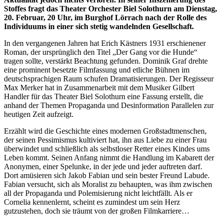
Stoffes fragt das Theater Orchester Biel Solothurn am Dienstag,
20. Februar, 20 Uhr, im Burghof Lörrach nach der Rolle des
Individuums in einer sich stetig wandelnden Gesellschaft.
In den vergangenen Jahren hat Erich Kästners 1931 erschienener
Roman, der ursprünglich den Titel „Der Gang vor die Hunde“
tragen sollte, verstärkt Beachtung gefunden. Dominik Graf drehte
eine prominent besetzte Filmfassung und etliche Bühnen im
deutschsprachigen Raum schufen Dramatisierungen. Der Regisseur
Max Merker hat in Zusammenarbeit mit dem Musiker Gilbert
Handler für das Theater Biel Solothurn eine Fassung erstellt, die
anhand der Themen Propaganda und Desinformation Parallelen zur
heutigen Zeit aufzeigt.
Erzählt wird die Geschichte eines modernen Großstadtmenschen,
der seinen Pessimismus kultiviert hat, ihn aus Liebe zu einer Frau
überwindet und schließlich als selbstloser Retter eines Kindes ums
Leben kommt. Seinen Anfang nimmt die Handlung im Kabarett der
Anonymen, einer Spelunke, in der jede und jeder auftreten darf.
Dort amüsieren sich Jakob Fabian und sein bester Freund Labude.
Fabian versucht, sich als Moralist zu behaupten, was ihm zwischen
all der Propaganda und Polemisierung nicht leichtfällt. Als er
Cornelia kennenlernt, scheint es zumindest um sein Herz
gutzustehen, doch sie träumt von der großen Filmkarriere…