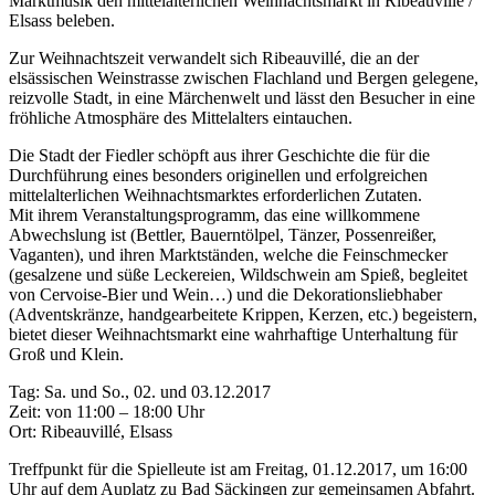
Marktmusik den mittelalterlichen Weihnachtsmarkt in Ribeauvillé /
Elsass beleben.
Zur Weihnachtszeit verwandelt sich Ribeauvillé, die an der
elsässischen Weinstrasse zwischen Flachland und Bergen gelegene,
reizvolle Stadt, in eine Märchenwelt und lässt den Besucher in eine
fröhliche Atmosphäre des Mittelalters eintauchen.
Die Stadt der Fiedler schöpft aus ihrer Geschichte die für die
Durchführung eines besonders originellen und erfolgreichen
mittelalterlichen Weihnachtsmarktes erforderlichen Zutaten.
Mit ihrem Veranstaltungsprogramm, das eine willkommene
Abwechslung ist (Bettler, Bauerntölpel, Tänzer, Possenreißer,
Vaganten), und ihren Marktständen, welche die Feinschmecker
(gesalzene und süße Leckereien, Wildschwein am Spieß, begleitet
von Cervoise-Bier und Wein…) und die Dekorationsliebhaber
(Adventskränze, handgearbeitete Krippen, Kerzen, etc.) begeistern,
bietet dieser Weihnachtsmarkt eine wahrhaftige Unterhaltung für
Groß und Klein.
Tag: Sa. und So., 02. und 03.12.2017
Zeit: von 11:00 – 18:00 Uhr
Ort: Ribeauvillé, Elsass
Treffpunkt für die Spielleute ist am Freitag, 01.12.2017, um 16:00
Uhr auf dem Auplatz zu Bad Säckingen zur gemeinsamen Abfahrt.