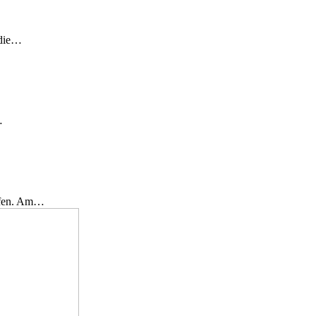
 die…
…
effen. Am…