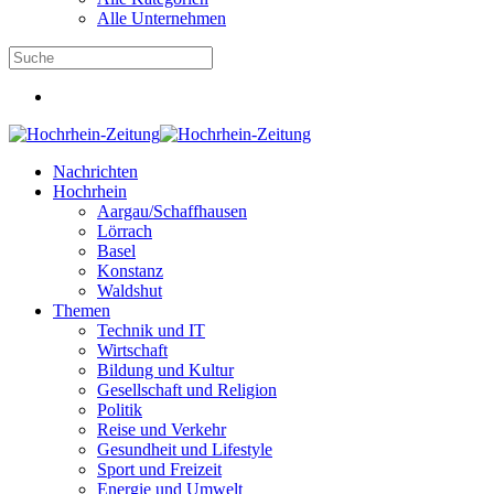
Alle Unternehmen
Nachrichten
Hochrhein
Aargau/Schaffhausen
Lörrach
Basel
Konstanz
Waldshut
Themen
Technik und IT
Wirtschaft
Bildung und Kultur
Gesellschaft und Religion
Politik
Reise und Verkehr
Gesundheit und Lifestyle
Sport und Freizeit
Energie und Umwelt