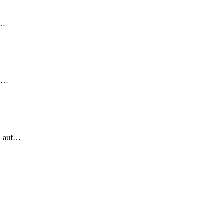
!…
em…
ch auf…