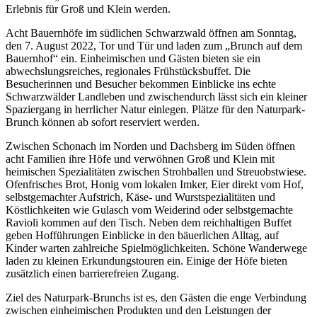
Erlebnis für Groß und Klein werden.
Acht Bauernhöfe im südlichen Schwarzwald öffnen am Sonntag,
den 7. August 2022, Tor und Tür und laden zum „Brunch auf dem
Bauernhof“ ein. Einheimischen und Gästen bieten sie ein
abwechslungsreiches, regionales Frühstücksbuffet. Die
Besucherinnen und Besucher bekommen Einblicke ins echte
Schwarzwälder Landleben und zwischendurch lässt sich ein kleiner
Spaziergang in herrlicher Natur einlegen. Plätze für den Naturpark-
Brunch können ab sofort reserviert werden.
Zwischen Schonach im Norden und Dachsberg im Süden öffnen
acht Familien ihre Höfe und verwöhnen Groß und Klein mit
heimischen Spezialitäten zwischen Strohballen und Streuobstwiese.
Ofenfrisches Brot, Honig vom lokalen Imker, Eier direkt vom Hof,
selbstgemachter Aufstrich, Käse- und Wurstspezialitäten und
Köstlichkeiten wie Gulasch vom Weiderind oder selbstgemachte
Ravioli kommen auf den Tisch. Neben dem reichhaltigen Buffet
geben Hofführungen Einblicke in den bäuerlichen Alltag, auf
Kinder warten zahlreiche Spielmöglichkeiten. Schöne Wanderwege
laden zu kleinen Erkundungstouren ein. Einige der Höfe bieten
zusätzlich einen barrierefreien Zugang.
Ziel des Naturpark-Brunchs ist es, den Gästen die enge Verbindung
zwischen einheimischen Produkten und den Leistungen der