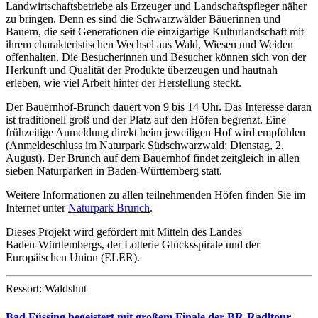
Landwirtschaftsbetriebe als Erzeuger und Landschaftspfleger näher
zu bringen. Denn es sind die Schwarzwälder Bäuerinnen und
Bauern, die seit Generationen die einzigartige Kulturlandschaft mit
ihrem charakteristischen Wechsel aus Wald, Wiesen und Weiden
offenhalten. Die Besucherinnen und Besucher können sich von der
Herkunft und Qualität der Produkte überzeugen und hautnah
erleben, wie viel Arbeit hinter der Herstellung steckt.
Der Bauernhof-Brunch dauert von 9 bis 14 Uhr. Das Interesse daran
ist traditionell groß und der Platz auf den Höfen begrenzt. Eine
frühzeitige Anmeldung direkt beim jeweiligen Hof wird empfohlen
(Anmeldeschluss im Naturpark Südschwarzwald: Dienstag, 2.
August). Der Brunch auf dem Bauernhof findet zeitgleich in allen
sieben Naturparken in Baden-Württemberg statt.
Weitere Informationen zu allen teilnehmenden Höfen finden Sie im
Internet unter
Naturpark Brunch
.
Dieses Projekt w
ird
gefördert mit Mitteln des Landes
Baden
-
Württembergs
,
der Lotterie
Glücksspirale
und der
Europäischen Union (ELER)
.
Ressort: Waldshut
Bad Füssing begeistert mit großem Finale der BR-Radltour