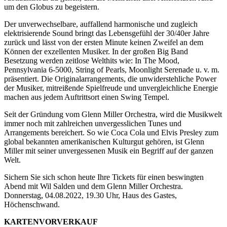
um den Globus zu begeistern.
Der unverwechselbare, auffallend harmonische und zugleich
elektrisierende Sound bringt das Lebensgefühl der 30/40er Jahre
zurück und lässt von der ersten Minute keinen Zweifel an dem
Können der exzellenten Musiker. In der großen Big Band
Besetzung werden zeitlose Welthits wie: In The Mood,
Pennsylvania 6-5000, String of Pearls, Moonlight Serenade u. v. m.
präsentiert. Die Originalarrangements, die unwiderstehliche Power
der Musiker, mitreißende Spielfreude und unvergleichliche Energie
machen aus jedem Auftrittsort einen Swing Tempel.
Seit der Gründung vom Glenn Miller Orchestra, wird die Musikwelt
immer noch mit zahlreichen unvergesslichen Tunes und
Arrangements bereichert. So wie Coca Cola und Elvis Presley zum
global bekannten amerikanischen Kulturgut gehören, ist Glenn
Miller mit seiner unvergessenen Musik ein Begriff auf der ganzen
Welt.
Sichern Sie sich schon heute Ihre Tickets für einen beswingten
Abend mit Wil Salden und dem Glenn Miller Orchestra.
Donnerstag, 04.08.2022, 19.30 Uhr, Haus des Gastes,
Höchenschwand.
KARTENVORVERKAUF