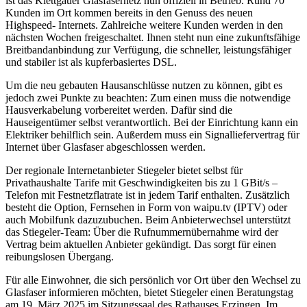
ist das Klettgauer Glasfasernetz nun offiziell in Betrieb. Rund 70
Kunden im Ort kommen bereits in den Genuss des neuen
Highspeed- Internets. Zahlreiche weitere Kunden werden in den
nächsten Wochen freigeschaltet. Ihnen steht nun eine zukunftsfähige
Breitbandanbindung zur Verfügung, die schneller, leistungsfähiger
und stabiler ist als kupferbasiertes DSL.
Um die neu gebauten Hausanschlüsse nutzen zu können, gibt es
jedoch zwei Punkte zu beachten: Zum einen muss die notwendige
Hausverkabelung vorbereitet werden. Dafür sind die
Hauseigentümer selbst verantwortlich. Bei der Einrichtung kann ein
Elektriker behilflich sein. Außerdem muss ein Signalliefervertrag für
Internet über Glasfaser abgeschlossen werden.
Der regionale Internetanbieter Stiegeler bietet selbst für
Privathaushalte Tarife mit Geschwindigkeiten bis zu 1 GBit/s –
Telefon mit Festnetzflatrate ist in jedem Tarif enthalten. Zusätzlich
besteht die Option, Fernsehen in Form von waipu.tv (IPTV) oder
auch Mobilfunk dazuzubuchen. Beim Anbieterwechsel unterstützt
das Stiegeler-Team: Über die Rufnummernübernahme wird der
Vertrag beim aktuellen Anbieter gekündigt. Das sorgt für einen
reibungslosen Übergang.
Für alle Einwohner, die sich persönlich vor Ort über den Wechsel zu
Glasfaser informieren möchten, bietet Stiegeler einen Beratungstag
am 19. März 2025 im Sitzungssaal des Rathauses Erzingen. Im