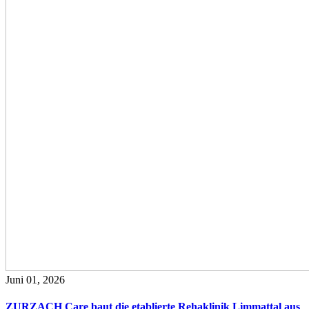
Juni 01, 2026
ZURZACH Care baut die etablierte Rehaklinik Limmattal aus