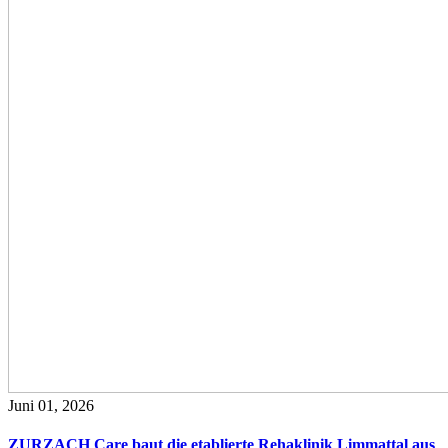
Juni 01, 2026
ZURZACH Care baut die etablierte Rehaklinik Limmattal aus