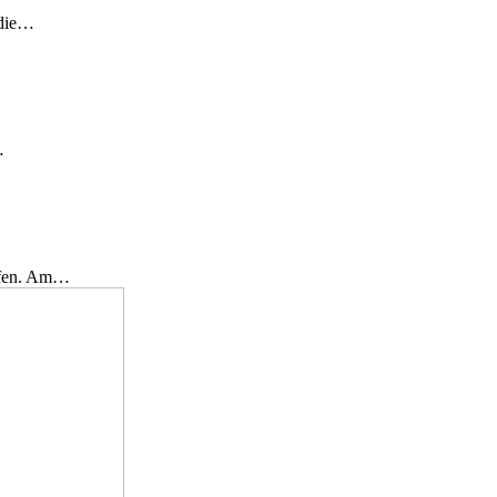
 die…
…
effen. Am…