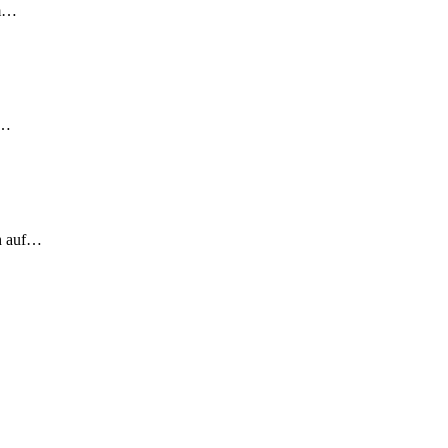
em…
!…
ch auf…