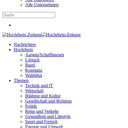
Alle Unternehmen
Nachrichten
Hochrhein
Aargau/Schaffhausen
Lörrach
Basel
Konstanz
Waldshut
Themen
Technik und IT
Wirtschaft
Bildung und Kultur
Gesellschaft und Religion
Politik
Reise und Verkehr
Gesundheit und Lifestyle
Sport und Freizeit
Energie und Umwelt