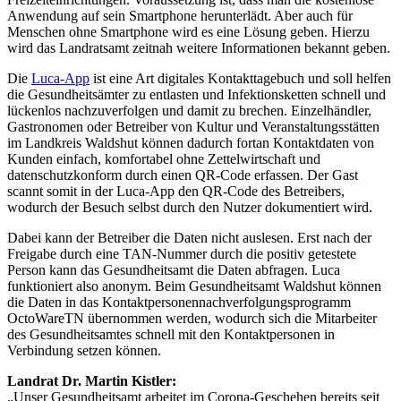
Anwendung auf sein Smartphone herunterlädt. Aber auch für
Menschen ohne Smartphone wird es eine Lösung geben. Hierzu
wird das Landratsamt zeitnah weitere Informationen bekannt geben.
Die
Luca-App
ist eine Art digitales Kontakttagebuch und soll helfen
die Gesundheitsämter zu entlasten und Infektionsketten schnell und
lückenlos nachzuverfolgen und damit zu brechen. Einzelhändler,
Gastronomen oder Betreiber von Kultur und Veranstaltungsstätten
im Landkreis Waldshut können dadurch fortan Kontaktdaten von
Kunden einfach, komfortabel ohne Zettelwirtschaft und
datenschutzkonform durch einen QR-Code erfassen. Der Gast
scannt somit in der Luca-App den QR-Code des Betreibers,
wodurch der Besuch selbst durch den Nutzer dokumentiert wird.
Dabei kann der Betreiber die Daten nicht auslesen. Erst nach der
Freigabe durch eine TAN-Nummer durch die positiv getestete
Person kann das Gesundheitsamt die Daten abfragen. Luca
funktioniert also anonym. Beim Gesundheitsamt Waldshut können
die Daten in das Kontaktpersonennachverfolgungsprogramm
OctoWareTN übernommen werden, wodurch sich die Mitarbeiter
des Gesundheitsamtes schnell mit den Kontaktpersonen in
Verbindung setzen können.
Landrat Dr. Martin Kistler:
„Unser Gesundheitsamt arbeitet im Corona-Geschehen bereits seit