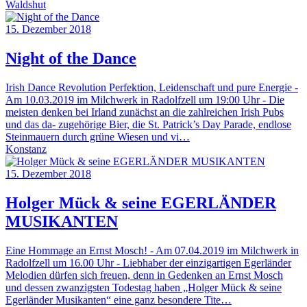
Waldshut
15. Dezember 2018
Night of the Dance
Irish Dance Revolution Perfektion, Leidenschaft und pure Energie -
Am 10.03.2019 im Milchwerk in Radolfzell um 19:00 Uhr - Die
meisten denken bei Irland zunächst an die zahlreichen Irish Pubs
und das da- zugehörige Bier, die St. Patrick’s Day Parade, endlose
Steinmauern durch grüne Wiesen und vi…
Konstanz
15. Dezember 2018
Holger Mück & seine EGERLÄNDER
MUSIKANTEN
Eine Hommage an Ernst Mosch! - Am 07.04.2019 im Milchwerk in
Radolfzell um 16.00 Uhr - Liebhaber der einzigartigen Egerländer
Melodien dürfen sich freuen, denn in Gedenken an Ernst Mosch
und dessen zwanzigsten Todestag haben „Holger Mück & seine
Egerländer Musikanten“ eine ganz besondere Tite…