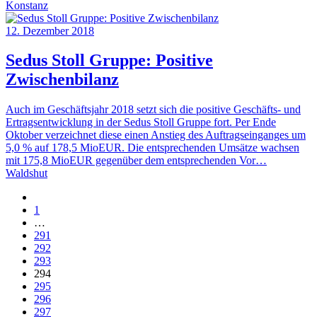
Konstanz
12. Dezember 2018
Sedus Stoll Gruppe: Positive
Zwischenbilanz
Auch im Geschäftsjahr 2018 setzt sich die positive Geschäfts- und
Ertragsentwicklung in der Sedus Stoll Gruppe fort. Per Ende
Oktober verzeichnet diese einen Anstieg des Auftragseinganges um
5,0 % auf 178,5 MioEUR. Die entsprechenden Umsätze wachsen
mit 175,8 MioEUR gegenüber dem entsprechenden Vor…
Waldshut
1
…
291
292
293
294
295
296
297