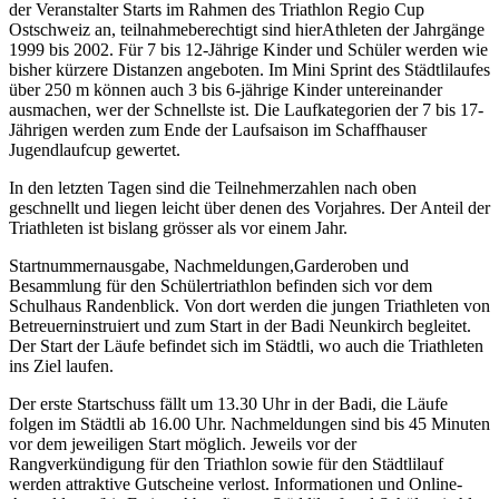
der Veranstalter Starts im Rahmen des Triathlon Regio Cup
Ostschweiz an, teilnahmeberechtigt sind hierAthleten der Jahrgänge
1999 bis 2002. Für 7 bis 12-Jährige Kinder und Schüler werden wie
bisher kürzere Distanzen angeboten. Im Mini Sprint des Städtlilaufes
über 250 m können auch 3 bis 6-jährige Kinder untereinander
ausmachen, wer der Schnellste ist. Die Laufkategorien der 7 bis 17-
Jährigen werden zum Ende der Laufsaison im Schaffhauser
Jugendlaufcup gewertet.
In den letzten Tagen sind die Teilnehmerzahlen nach oben
geschnellt und liegen leicht über denen des Vorjahres. Der Anteil der
Triathleten ist bislang grösser als vor einem Jahr.
Startnummernausgabe, Nachmeldungen,Garderoben und
Besammlung für den Schülertriathlon befinden sich vor dem
Schulhaus Randenblick. Von dort werden die jungen Triathleten von
Betreuerninstruiert und zum Start in der Badi Neunkirch begleitet.
Der Start der Läufe befindet sich im Städtli, wo auch die Triathleten
ins Ziel laufen.
Der erste Startschuss fällt um 13.30 Uhr in der Badi, die Läufe
folgen im Städtli ab 16.00 Uhr. Nachmeldungen sind bis 45 Minuten
vor dem jeweiligen Start möglich. Jeweils vor der
Rangverkündigung für den Triathlon sowie für den Städtlilauf
werden attraktive Gutscheine verlost. Informationen und Online-