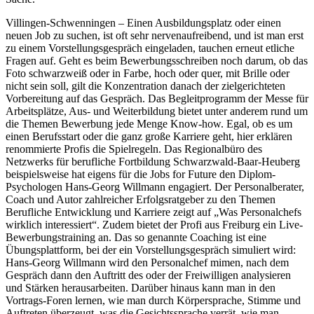
Villingen-Schwenningen – Einen Ausbildungsplatz oder einen
neuen Job zu suchen, ist oft sehr nervenaufreibend, und ist man erst
zu einem Vorstellungsgespräch eingeladen, tauchen erneut etliche
Fragen auf. Geht es beim Bewerbungsschreiben noch darum, ob das
Foto schwarzweiß oder in Farbe, hoch oder quer, mit Brille oder
nicht sein soll, gilt die Konzentration danach der zielgerichteten
Vorbereitung auf das Gespräch. Das Begleitprogramm der Messe für
Arbeitsplätze, Aus- und Weiterbildung bietet unter anderem rund um
die Themen Bewerbung jede Menge Know-how. Egal, ob es um
einen Berufsstart oder die ganz große Karriere geht, hier erklären
renommierte Profis die Spielregeln. Das Regionalbüro des
Netzwerks für berufliche Fortbildung Schwarzwald-Baar-Heuberg
beispielsweise hat eigens für die Jobs for Future den Diplom-
Psychologen Hans-Georg Willmann engagiert. Der Personalberater,
Coach und Autor zahlreicher Erfolgsratgeber zu den Themen
Berufliche Entwicklung und Karriere zeigt auf „Was Personalchefs
wirklich interessiert“. Zudem bietet der Profi aus Freiburg ein Live-
Bewerbungstraining an. Das so genannte Coaching ist eine
Übungsplattform, bei der ein Vorstellungsgespräch simuliert wird:
Hans-Georg Willmann wird den Personalchef mimen, nach dem
Gespräch dann den Auftritt des oder der Freiwilligen analysieren
und Stärken herausarbeiten. Darüber hinaus kann man in den
Vortrags-Foren lernen, wie man durch Körpersprache, Stimme und
Auftreten überzeugt, was die Gesichtssprache verrät, wie man