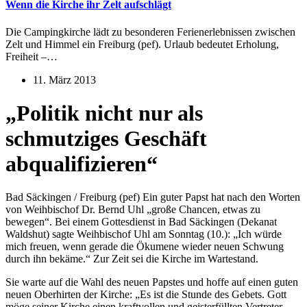
Wenn die Kirche ihr Zelt aufschlägt
Die Campingkirche lädt zu besonderen Ferienerlebnissen zwischen
Zelt und Himmel ein Freiburg (pef). Urlaub bedeutet Erholung,
Freiheit –…
11. März 2013
„Politik nicht nur als
schmutziges Geschäft
abqualifizieren“
Bad Säckingen / Freiburg (pef) Ein guter Papst hat nach den Worten
von Weihbischof Dr. Bernd Uhl „große Chancen, etwas zu
bewegen“. Bei einem Gottesdienst in Bad Säckingen (Dekanat
Waldshut) sagte Weihbischof Uhl am Sonntag (10.): „Ich würde
mich freuen, wenn gerade die Ökumene wieder neuen Schwung
durch ihn bekäme.“ Zur Zeit sei die Kirche im Wartestand.
Sie warte auf die Wahl des neuen Papstes und hoffe auf einen guten
neuen Oberhirten der Kirche: „Es ist die Stunde des Gebets. Gott
möge seiner Kirche einen kraftvollen und geisterfüllten Vertreter