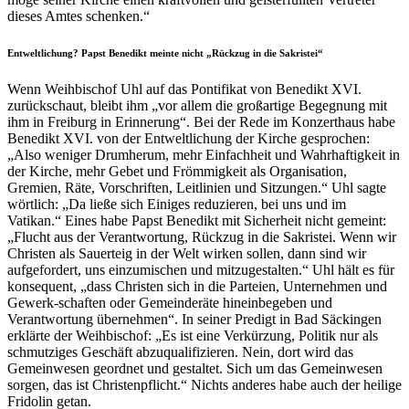
dieses Amtes schenken.“
Entweltlichung? Papst Benedikt meinte nicht „Rückzug in die Sakristei“
Wenn Weihbischof Uhl auf das Pontifikat von Benedikt XVI.
zurückschaut, bleibt ihm „vor allem die großartige Begegnung mit
ihm in Freiburg in Erinnerung“. Bei der Rede im Konzerthaus habe
Benedikt XVI. von der Entweltlichung der Kirche gesprochen:
„Also weniger Drumherum, mehr Einfachheit und Wahrhaftigkeit in
der Kirche, mehr Gebet und Frömmigkeit als Organisation,
Gremien, Räte, Vorschriften, Leitlinien und Sitzungen.“ Uhl sagte
wörtlich: „Da ließe sich Einiges reduzieren, bei uns und im
Vatikan.“ Eines habe Papst Benedikt mit Sicherheit nicht gemeint:
„Flucht aus der Verantwortung, Rückzug in die Sakristei. Wenn wir
Christen als Sauerteig in der Welt wirken sollen, dann sind wir
aufgefordert, uns einzumischen und mitzugestalten.“ Uhl hält es für
konsequent, „dass Christen sich in die Parteien, Unternehmen und
Gewerk-schaften oder Gemeinderäte hineinbegeben und
Verantwortung übernehmen“. In seiner Predigt in Bad Säckingen
erklärte der Weihbischof: „Es ist eine Verkürzung, Politik nur als
schmutziges Geschäft abzuqualifizieren. Nein, dort wird das
Gemeinwesen geordnet und gestaltet. Sich um das Gemeinwesen
sorgen, das ist Christenpflicht.“ Nichts anderes habe auch der heilige
Fridolin getan.