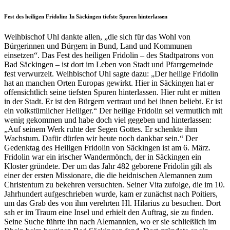
Fest des heiligen Fridolin: In Säckingen tiefste Spuren hinterlassen
Weihbischof Uhl dankte allen, „die sich für das Wohl von
Bürgerinnen und Bürgern in Bund, Land und Kommunen
einsetzen“. Das Fest des heiligen Fridolin – des Stadtpatrons von
Bad Säckingen – ist dort im Leben von Stadt und Pfarrgemeinde
fest verwurzelt. Weihbischof Uhl sagte dazu: „Der heilige Fridolin
hat an manchen Orten Europas gewirkt. Hier in Säckingen hat er
offensichtlich seine tiefsten Spuren hinterlassen. Hier ruht er mitten
in der Stadt. Er ist den Bürgern vertraut und bei ihnen beliebt. Er ist
ein volkstümlicher Heiliger.“ Der heilige Fridolin sei vermutlich mit
wenig gekommen und habe doch viel gegeben und hinterlassen:
„Auf seinem Werk ruhte der Segen Gottes. Er schenkte ihm
Wachstum. Dafür dürfen wir heute noch dankbar sein.“ Der
Gedenktag des Heiligen Fridolin von Säckingen ist am 6. März.
Fridolin war ein irischer Wandermönch, der in Säckingen ein
Kloster gründete. Der um das Jahr 482 geborene Fridolin gilt als
einer der ersten Missionare, die die heidnischen Alemannen zum
Christentum zu bekehren versuchten. Seiner Vita zufolge, die im 10.
Jahrhundert aufgeschrieben wurde, kam er zunächst nach Poitiers,
um das Grab des von ihm verehrten Hl. Hilarius zu besuchen. Dort
sah er im Traum eine Insel und erhielt den Auftrag, sie zu finden.
Seine Suche führte ihn nach Alemannien, wo er sie schließlich im