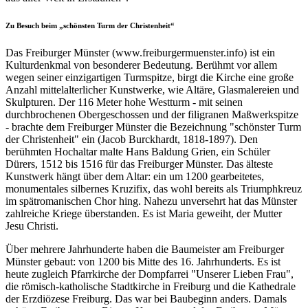
Zu Besuch beim „schönsten Turm der Christenheit“
Das Freiburger Münster (www.freiburgermuenster.info) ist ein
Kulturdenkmal von besonderer Bedeutung. Berühmt vor allem
wegen seiner einzigartigen Turmspitze, birgt die Kirche eine große
Anzahl mittelalterlicher Kunstwerke, wie Altäre, Glasmalereien und
Skulpturen. Der 116 Meter hohe Westturm - mit seinen
durchbrochenen Obergeschossen und der filigranen Maßwerkspitze
- brachte dem Freiburger Münster die Bezeichnung "schönster Turm
der Christenheit" ein (Jacob Burckhardt, 1818-1897). Den
berühmten Hochaltar malte Hans Baldung Grien, ein Schüler
Dürers, 1512 bis 1516 für das Freiburger Münster. Das älteste
Kunstwerk hängt über dem Altar: ein um 1200 gearbeitetes,
monumentales silbernes Kruzifix, das wohl bereits als Triumphkreuz
im spätromanischen Chor hing. Nahezu unversehrt hat das Münster
zahlreiche Kriege überstanden. Es ist Maria geweiht, der Mutter
Jesu Christi.
Über mehrere Jahrhunderte haben die Baumeister am Freiburger
Münster gebaut: von 1200 bis Mitte des 16. Jahrhunderts. Es ist
heute zugleich Pfarrkirche der Dompfarrei "Unserer Lieben Frau",
die römisch-katholische Stadtkirche in Freiburg und die Kathedrale
der Erzdiözese Freiburg. Das war bei Baubeginn anders. Damals