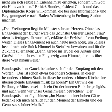
nicht um sich selbst ein Eigenheim zu errichten, sondern um Gott
ein Haus zu bauen.“ Er hieß Bundespräsident Gauck und das
Diplomatische Korps willkommen, die bei ihrer Informations- und
Begegnungsreise nach Baden-Württemberg in Freiburg Station
machten.
„Den Freiburgern liegt ihr Münster sehr am Herzen. Ohne das
Engagement der Bürger wäre das ‚Münster Unserer Lieben Frau‘
niemals fertiggestellt worden“, erklärte der Erzbischof von Freiburg
weiter. Dieses Engagement sei auch heute noch nötig, um „dieses
beeindruckende Stück Himmel in Stein“ zu bewahren und für die
Zukunft zu erhalten: „Denn gerade im Trubel des Alltags einer
Großstadt braucht es den Fingerzeig zum Himmel, der uns über
diese Welt hinausweist.“
Bundespräsident Gauck bedankte sich für den Empfang mit den
Worten: „Das ist schon etwas besonders Schönes, in dieser
besonders schönen Stadt, in dieser besonders schönen Kirche eine
überraschende Eingangsmusik zu hören!“ Ein Ort wie das
Freiburger Münster sei auch ein Ort der inneren Einkehr „religiös,
und auch wenn wir unser Gemeinwesen betrachten“. Der
Bundespräsident fügte hinzu: „Im Namen meiner hohen Gäste
bedanke ich mich herzlich für den Moment der Einkehr und des
Genusses schöner Musik.“