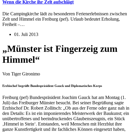
Wenn die Kirche ihr Zelt aufschlägt
Die Campingkirche lädt zu besonderen Ferienerlebnissen zwischen
Zelt und Himmel ein Freiburg (pef). Urlaub bedeutet Erholung,
Freiheit –…
01. Juli 2013
„Münster ist Fingerzeig zum
Himmel“
Von Tiger Gironimo
Erzbischof begrüßt Bundespräsident Gauck und Diplomatisches Korps
Freiburg (pef) Bundespräsident Joachim Gauck hat am Montag (1.
Juli) das Freiburger Münster besucht. Bei seiner Begrüßung sagte
Erzbischof Dr. Robert Zollitsch: „Ob aus der Ferne oder ganz nah in
den Details: Es ist ein imponierendes Meisterwerk der Baukunst; ein
unübertroffenes und beeindruckendes Glaubenszeugnis, ein Stück
‚Himmel in Stein‘. Entstanden, weil Menschen mit Herzblut ihre
ganze Kunstfertigkeit und ihr fachliches Können eingesetzt haben,