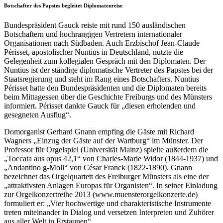
Botschafter des Papstes begleitet Diplomatenreise
Bundespräsident Gauck reiste mit rund 150 ausländischen
Botschaftern und hochrangigen Vertretern internationaler
Organisationen nach Südbaden. Auch Erzbischof Jean-Claude
Périsset, apostolischer Nuntius in Deutschland, nutzte die
Gelegenheit zum kollegialen Gespräch mit den Diplomaten. Der
Nuntius ist der ständige diplomatische Vertreter des Papstes bei der
Staatsregierung und steht im Rang eines Botschafters. Nuntius
Périsset hatte den Bundespräsidenten und die Diplomaten bereits
beim Mittagessen über die Geschichte Freiburgs und des Münsters
informiert. Périsset dankte Gauck für „diesen erholenden und
gesegneten Ausflug“.
Domorganist Gerhard Gnann empfing die Gäste mit Richard
Wagners „Einzug der Gäste auf der Wartburg“ im Münster. Der
Professor für Orgelspiel (Universität Mainz) spielte außerdem die
„Toccata aus opus 42,1“ von Charles-Marie Widor (1844-1937) und
„Andantino g-Moll“ von César Franck (1822-1890). Gnann
bezeichnet das Orgelquartett des Freiburger Münsters als eine der
„attraktivsten Anlagen Europas für Organisten“. In seiner Einladung
zur Orgelkonzertreihe 2013 (www.muensterorgelkonzerte.de)
formuliert er: „Vier hochwertige und charakteristische Instrumente
treten miteinander in Dialog und versetzen Interpreten und Zuhörer
aus aller Welt in Erstaunen“.