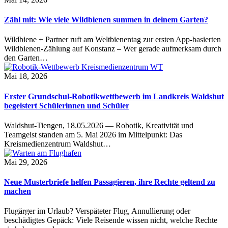
Zähl mit: Wie viele Wildbienen summen in deinem Garten?
Wildbiene + Partner ruft am Weltbienentag zur ersten App-basierten
Wildbienen-Zählung auf Konstanz – Wer gerade aufmerksam durch
den Garten…
Mai 18, 2026
Erster Grundschul-Robotikwettbewerb im Landkreis Waldshut
begeistert Schülerinnen und Schüler
Waldshut-Tiengen, 18.05.2026 — Robotik, Kreativität und
Teamgeist standen am 5. Mai 2026 im Mittelpunkt: Das
Kreismedienzentrum Waldshut…
Mai 29, 2026
Neue Musterbriefe helfen Passagieren, ihre Rechte geltend zu
machen
Flugärger im Urlaub? Verspäteter Flug, Annullierung oder
beschädigtes Gepäck: Viele Reisende wissen nicht, welche Rechte