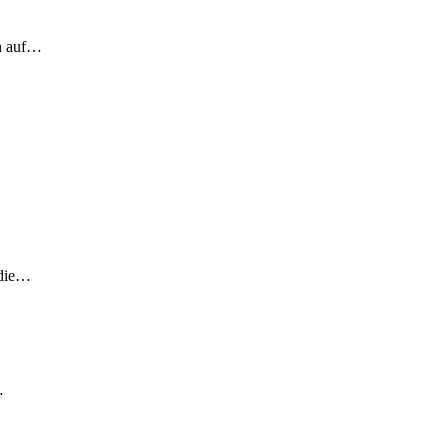
ch auf…
 die…
…