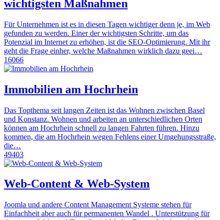
wichtigsten Maßnahmen
Für Unternehmen ist es in diesen Tagen wichtiger denn je, im Web
gefunden zu werden. Einer der wichtigsten Schritte, um das
Potenzial im Internet zu erhöhen, ist die SEO-Optimierung. Mit ihr
geht die Frage einher, welche Maßnahmen wirklich dazu geei…
16066
Immobilien am Hochrhein
Das Topthema seit langen Zeiten ist das Wohnen zwischen Basel
und Konstanz. Wohnen und arbeiten an unterschiedlichen Orten
können am Hochrhein schnell zu langen Fahrten führen. Hinzu
kommen, die am Hochrhein wegen Fehlens einer Umgehungsstraße,
die…
49403
Web-Content & Web-System
Joomla und andere Content Management Systeme stehen für
Einfachheit aber auch für permanenten Wandel . Unterstützung für