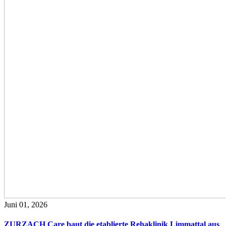
Juni 01, 2026
ZURZACH Care baut die etablierte Rehaklinik Limmattal aus