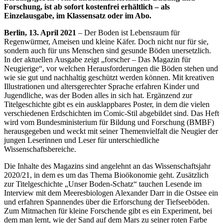
Forschung, ist ab sofort kostenfrei erhältlich – als
Einzelausgabe, im Klassensatz oder im Abo.
Berlin, 13. April 2021
– Der Boden ist Lebensraum für
Regenwürmer, Ameisen und kleine Käfer. Doch nicht nur für sie,
sondern auch für uns Menschen sind gesunde Böden unersetzlich.
In der aktuellen Ausgabe zeigt „forscher – Das Magazin für
Neugierige“, vor welchen Herausforderungen die Böden stehen und
wie sie gut und nachhaltig geschützt werden können. Mit kreativen
Illustrationen und altersgerechter Sprache erfahren Kinder und
Jugendliche, was der Boden alles in sich hat. Ergänzend zur
Titelgeschichte gibt es ein ausklappbares Poster, in dem die vielen
verschiedenen Erdschichten im Comic-Stil abgebildet sind. Das Heft
wird vom Bundesministerium für Bildung und Forschung (BMBF)
herausgegeben und weckt mit seiner Themenvielfalt die Neugier der
jungen Leserinnen und Leser für unterschiedliche
Wissenschaftsbereiche.
Die Inhalte des Magazins sind angelehnt an das Wissenschaftsjahr
2020/21, in dem es um das Thema Bioökonomie geht. Zusätzlich
zur Titelgeschichte „Unser Boden-Schatz“ tauchen Lesende im
Interview mit dem Meeresbiologen Alexander Darr in die Ostsee ein
und erfahren Spannendes über die Erforschung der Tiefseeböden.
Zum Mitmachen für kleine Forschende gibt es ein Experiment, bei
dem man lernt, wie der Sand auf dem Mars zu seiner roten Farbe