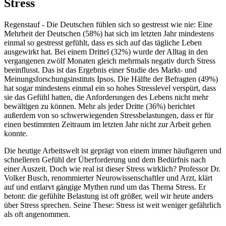
Stress
Regenstauf - Die Deutschen fühlen sich so gestresst wie nie: Eine
Mehrheit der Deutschen (58%) hat sich im letzten Jahr mindestens
einmal so gestresst gefühlt, dass es sich auf das tägliche Leben
ausgewirkt hat. Bei einem Drittel (32%) wurde der Alltag in den
vergangenen zwölf Monaten gleich mehrmals negativ durch Stress
beeinflusst. Das ist das Ergebnis einer Studie des Markt- und
Meinungsforschungsinstituts Ipsos. Die Hälfte der Befragten (49%)
hat sogar mindestens einmal ein so hohes Stresslevel verspürt, dass
sie das Gefühl hatten, die Anforderungen des Lebens nicht mehr
bewältigen zu können. Mehr als jeder Dritte (36%) berichtet
außerdem von so schwerwiegenden Stressbelastungen, dass er für
einen bestimmten Zeitraum im letzten Jahr nicht zur Arbeit gehen
konnte.
Die heutige Arbeitswelt ist geprägt von einem immer häufigeren und
schnelleren Gefühl der Überforderung und dem Bedürfnis nach
einer Auszeit. Doch wie real ist dieser Stress wirklich? Professor Dr.
Volker Busch, renommierter Neurowissenschaftler und Arzt, klärt
auf und entlarvt gängige Mythen rund um das Thema Stress. Er
betont: die gefühlte Belastung ist oft größer, weil wir heute anders
über Stress sprechen. Seine These: Stress ist weit weniger gefährlich
als oft angenommen.