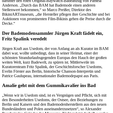
darunter den roten Original-Baywatch-Badeanzug von Pamela
Anderson. „Durch das BAM hat Bademode einen anderen
Stellenwert bekommen,“ so Marco Preißer, Direktor des
BikiniARTmuseum, „die Hersteller pflegen ihre Geschichte und bei
Auktionen von prominenten Film-Bikinis gehen die Preise durch die
Decke.“
Der Bademodensammler Jürgen Kraft fädelt ein,
Fritz Spalink veredelt
Jürgen Kraft aus Usedom, der von Anfang an als Kurator im BAM
dabei war, wollte unbedingt, dass in seiner Heimat, einer der
schönsten Strandurlaubsgegenden Europas den Hauch der großen
weiten Welt, kurz Badewelt, zu spüren ist. Mittlerweile im
Kuratorenteam Fritz Spalink, der Geschichtsforscher Usedoms,
Evelin Förster aus Berlin, historische Chanson-Interpretin und
Patrice Gaulupeau, internationaler Bademodepapst aus Paris.
Amalie geht mit dem Gummikavalier ins Bad
„Wenn wir in Usedom sind, ist es Vergnügen und Pflicht, sich mit
den Besonderheiten Usedoms, der Ostsee, den Beziehungen zu
Berlin und Kaisern und den Bademodenherstellern aus den neuen
Bundesländern und Polen auseinanderzusetzen“, so Alexander