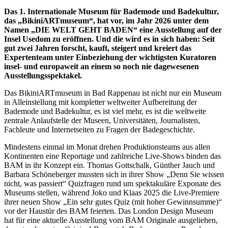
Das 1. Internationale Museum für Bademode und Badekultur,
das „BikiniARTmuseum“, hat vor, im Jahr 2026 unter dem
Namen „DIE WELT GEHT BADEN“ eine Ausstellung auf der
Insel Usedom zu eröffnen. Und die wird es in sich haben: Seit
gut zwei Jahren forscht, kauft, steigert und kreiert das
Expertenteam unter Einbeziehung der wichtigsten Kuratoren
insel- und europaweit an einem so noch nie dagewesenen
Ausstellungsspektakel.
Das BikiniARTmuseum in Bad Rappenau ist nicht nur ein Museum
in Alleinstellung mit kompletter weltweiter Aufbereitung der
Bademode und Badekultur, es ist viel mehr, es ist die weltweite
zentrale Anlaufstelle der Museen, Universitäten, Journalisten,
Fachleute und Internetseiten zu Fragen der Badegeschichte.
Mindestens einmal im Monat drehen Produktionsteams aus allen
Kontinenten eine Reportage und zahlreiche Live-Shows binden das
BAM in ihr Konzept ein. Thomas Gottschalk, Günther Jauch und
Barbara Schöneberger mussten sich in ihrer Show „Denn Sie wissen
nicht, was passiert“ Quizfragen rund um spektakuläre Exponate des
Museums stellen, während Joko und Klaas 2025 die Live-Premiere
ihrer neuen Show „Ein sehr gutes Quiz (mit hoher Gewinnsumme)“
vor der Haustür des BAM feierten. Das London Design Museum
hat für eine aktuelle Ausstellung vom BAM Originale ausgeliehen,