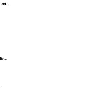
ch auf…
 die…
…