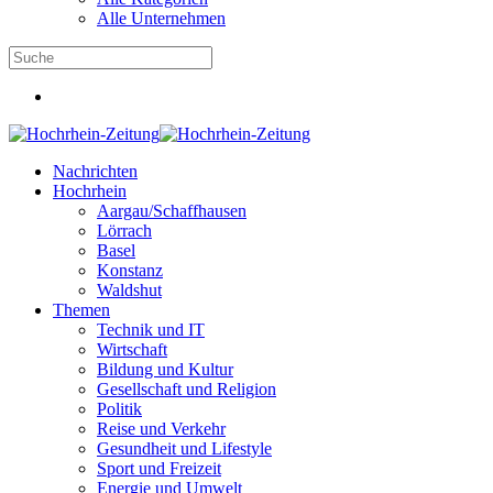
Alle Unternehmen
Nachrichten
Hochrhein
Aargau/Schaffhausen
Lörrach
Basel
Konstanz
Waldshut
Themen
Technik und IT
Wirtschaft
Bildung und Kultur
Gesellschaft und Religion
Politik
Reise und Verkehr
Gesundheit und Lifestyle
Sport und Freizeit
Energie und Umwelt