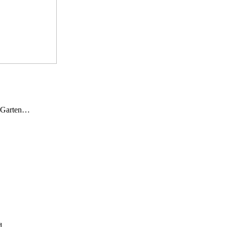
n Garten…
und…