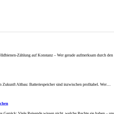
n Wildbienen-Zählung auf Konstanz – Wer gerade aufmerksam durch de
nen Zukunft Altbau: Batteriespeicher sind inzwischen profitabel. Wer…
achen
tes Gepäck: Viele Reisende wissen nicht, welche Rechte sie haben – 