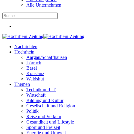
Alle Unternehmen
Nachrichten
Hochrhein
Aargau/Schaffhausen
Lörrach
Basel
Konstanz
Waldshut
Themen
Technik und IT
Wirtschaft
Bildung und Kultur
Gesellschaft und Religion
Politik
Reise und Verkehr
Gesundheit und Lifestyle
Sport und Freizeit
Energie und Umwelt